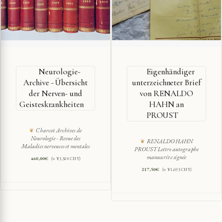
Neurologie-
Eigenhändiger
Archive - Übersicht
unterzeichneter Brief
der Nerven- und
von RENALDO
Geisteskrankheiten
HAHN an
PROUST
Charcot Archives de
Neurologie - Revue des
RENALDO HAHN
Maladies nerveuses et mentales
PROUST Lettre autographe
manuscrite signée
460,00
€
(≈ ¥3,580 CNY)
217,50
€
(≈ ¥1,693 CNY)