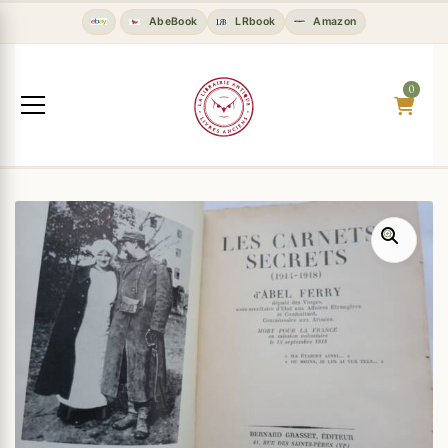
AbeBook
LRbook
Amazon
0