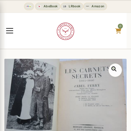
AbeBook
LRbook
Amazon
0