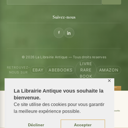
Suivez-nous
© 2026 La Librairie Antique — Tous droits reserves
LIVRE
RETROUVEZ-
EBAY
ABEBOOKS
RARE
AMAZON
NOUS SUR
BOOK
✕
La Librairie Antique vous souhaite la
bienvenue.
📦 We ship antiquarian books worldwide
Ce site utilise des cookies pour vous garantir
Shipping to USA
Shipping to New York
Shipping to California
Shipping to Massachusetts
la meilleure expérience possible.
Shipping to Texas
Shipping to Illinois
Décliner
Accepter