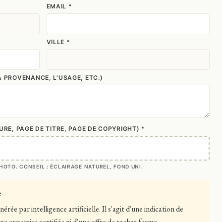
EMAIL *
VILLE *
 PROVENANCE, L'USAGE, ETC.)
RE, PAGE DE TITRE, PAGE DE COPYRIGHT) *
OTO. CONSEIL : ÉCLAIRAGE NATUREL, FOND UNI.
e
rée par intelligence artificielle. Il s'agit d'une indication de
e expertise certifiée ni d'une offre de rachat ferme.