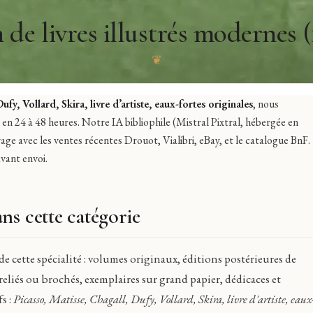
 de livres illustrés modernes 
❦
fy, Vollard, Skira, livre d’artiste, eaux-fortes originales
, nous
en 24 à 48 heures. Notre IA bibliophile (Mistral Pixtral, hébergée en
ge avec les ventes récentes Drouot, Vialibri, eBay, et le catalogue BnF.
vant envoi.
ns cette catégorie
e cette spécialité : volumes originaux, éditions postérieures de
 reliés ou brochés, exemplaires sur grand papier, dédicaces et
s :
Picasso, Matisse, Chagall, Dufy, Vollard, Skira, livre d'artiste, eaux