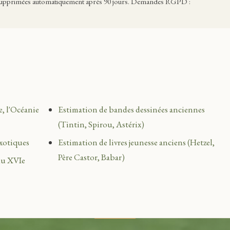
supprimées automatiquement après 90 jours. Demandes RGPD :
e, l'Océanie
Estimation de bandes dessinées anciennes
(Tintin, Spirou, Astérix)
exotiques
Estimation de livres jeunesse anciens (Hetzel,
Père Castor, Babar)
 du XVIe