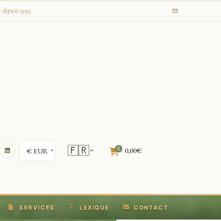
s depuis 1995
🇫🇷
0
0,00
€
SERVICES
LEXIQUE
CONTACT