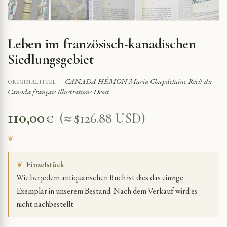
Leben im französisch-kanadischen
Siedlungsgebiet
CANADA HÉMON Maria Chapdelaine Récit du
ORIGINALTITEL :
Canada français Illustrations Droit
110,00
€
(≈ $126.88 USD)
❦
Einzelstück
Wie bei jedem antiquarischen Buch ist dies das einzige
Exemplar in unserem Bestand. Nach dem Verkauf wird es
nicht nachbestellt.