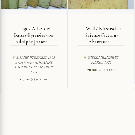
1903 Atlas der
Wells' Klassisches
Basses-Pyrénées von
Science-Fiction-
Adolphe Joanne
Abenteuer
BASSES-PYRENEES 1903
WELLS JEANNE ET
cartes et gravures JOANNE
PIERRE 1922
ADOLPHE GEOGRAPHIE
28,00
€
(≈ $32.30 USD)
DES
17,00
€
(≈ $19.61 USD)