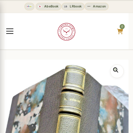
AbeBook
LRbook
Amazon
0