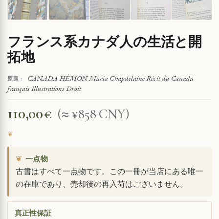
フランス系カナダ人の生活と開
拓地
CANADA HÉMON Maria Chapdelaine Récit du Canada
原題 :
français Illustrations Droit
110,00
€
(≈ ¥858 CNY)
❦
一点物
古書はすべて一点物です。この一冊が当店にある唯一
の在庫であり、売却後の再入荷はございません。
真正性保証