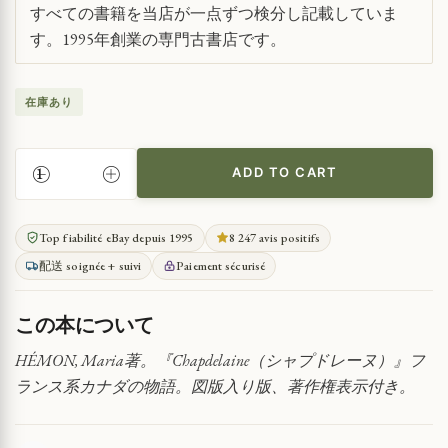
すべての書籍を当店が一点ずつ検分し記載していま
す。1995年創業の専門古書店です。
在庫あり
ADD TO CART
フ
ラ
ン
Top fiabilité eBay depuis 1995
8 247 avis positifs
ス
配送 soignée + suivi
Paiement sécurisé
系
カ
ナ
この本について
ダ
人
HÉMON, Maria著。『Chapdelaine（シャプドレーヌ）』フ
の
ランス系カナダの物語。図版入り版、著作権表示付き。
生
活
と