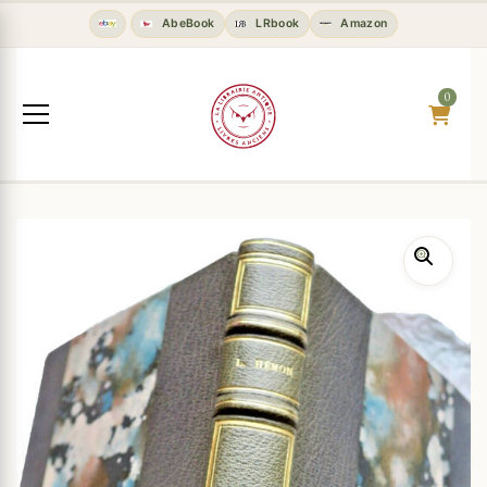
AbeBook
LRbook
Amazon
0