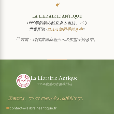
❦
LA LIBRAIRIE ANTIQUE
1995年創業の独立系古書店、パリ
世界配送 ·
SLAM加盟手続き中
[*]
[*]
古書・現代書籍商組合への加盟手続き中。
La Librairie Antique
1995年創業の古書専門店
図書館は、すべての夢が交わる場所です。
contact@lalibrairieantique.fr