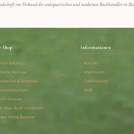
edschaft im Verband der antiquarischen und modernen Buchhändler in Bea
r Shop
Informationen
nser Katalog
Kontakt
nsere Beitrage
Impressum
erkaufen & Schatzen
Datenschutz
ienstleistungen
AGB
uch-Glossar
in altes Buch schaetzen
ules Verne Buecher