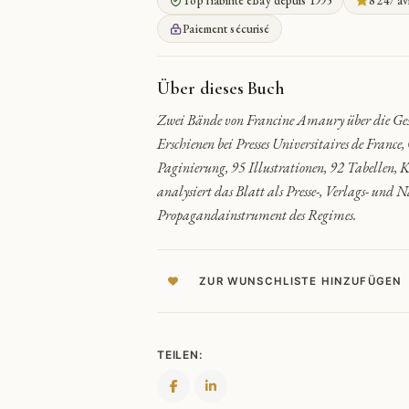
Top fiabilité eBay depuis 1995
8 247 av
ZEITUNG
DER
Paiement sécurisé
DRITTEN
REPUBLIK
QUANTITY
Über dieses Buch
Zwei Bände von Francine Amaury über die Gesc
Erschienen bei Presses Universitaires de Fran
Paginierung, 95 Illustrationen, 92 Tabellen, 
analysiert das Blatt als Presse-, Verlags- und 
Propagandainstrument des Regimes.
ZUR WUNSCHLISTE HINZUFÜGEN
TEILEN: