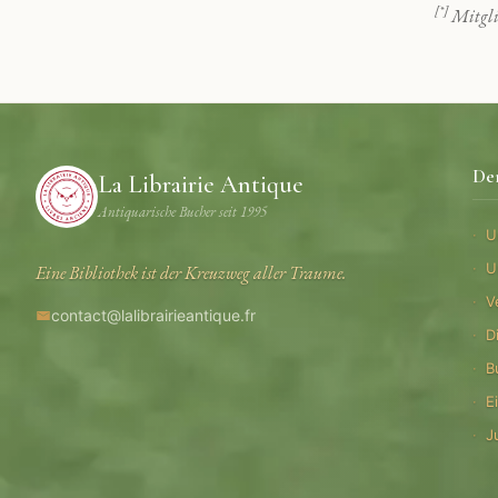
[*]
Mitgli
De
La Librairie Antique
Antiquarische Bucher seit 1995
U
U
Eine Bibliothek ist der Kreuzweg aller Traume.
V
contact@lalibrairieantique.fr
D
B
E
J