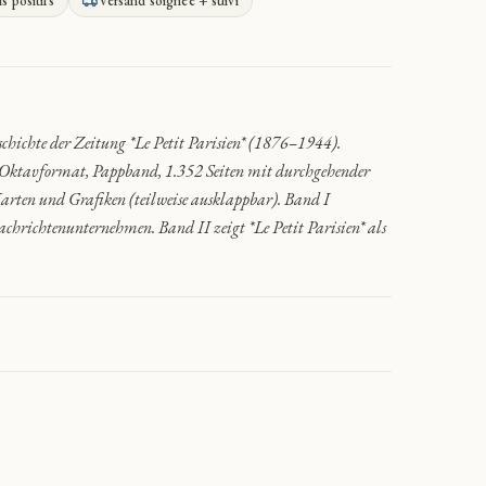
is positifs
Versand soignée + suivi
hichte der Zeitung *Le Petit Parisien* (1876–1944).
ce, Oktavformat, Pappband, 1.352 Seiten mit durchgehender
Karten und Grafiken (teilweise ausklappbar). Band I
Nachrichtenunternehmen. Band II zeigt *Le Petit Parisien* als