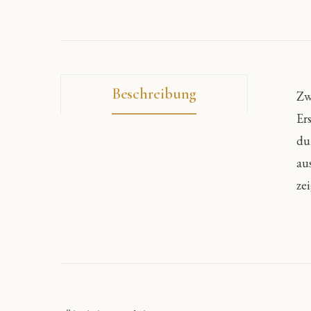
Beschreibung
Zw
Er
du
au
ze