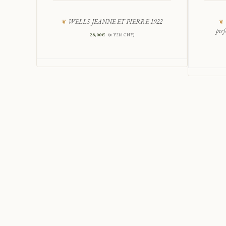
WELLS JEANNE ET PIERRE 1922
per
28,00
€
(≈ ¥218 CNY)