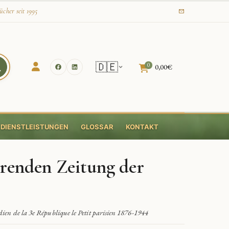
ücher seit 1995
🇩🇪
0
0,00
€
DIENSTLEISTUNGEN
GLOSSAR
KONTAKT
hrenden Zeitung der
dien de la 3e République le Petit parisien 1876-1944