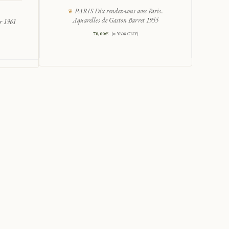
PARIS Dix rendez-vous avec Paris.
Aquarelles de Gaston Barret 1955
ur 1961
78,00
€
(≈ ¥608 CNY)