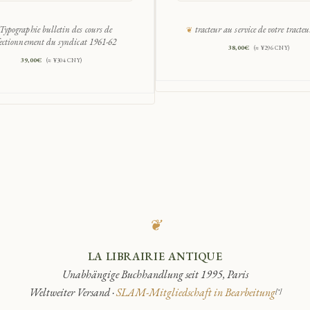
Typographie bulletin des cours de
tracteur au service de votre tracte
fectionnement du syndicat 1961-62
38,00
€
(≈ ¥296 CNY)
39,00
€
(≈ ¥304 CNY)
❦
LA LIBRAIRIE ANTIQUE
Unabhängige Buchhandlung seit 1995, Paris
Weltweiter Versand ·
SLAM-Mitgliedschaft in Bearbeitung
[*]