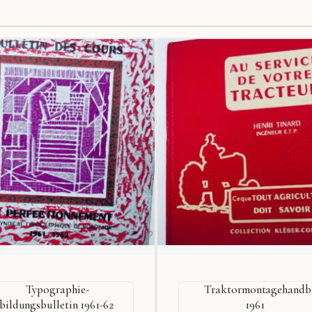
Typographie-
Traktormontagehandb
bildungsbulletin 1961-62
1961