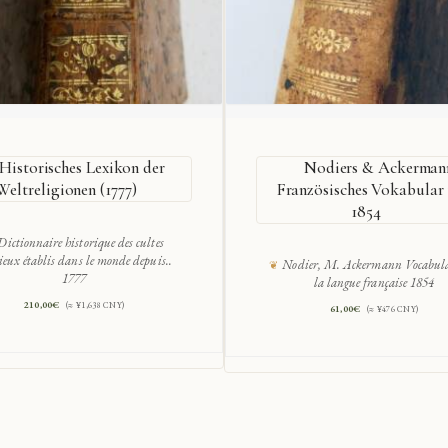
Historisches Lexikon der
Nodiers & Ackerman
Weltreligionen (1777)
Französisches Vokabular
1854
Dictionnaire historique des cultes
gieux établis dans le monde depuis..
Nodier, M. Ackermann Vocabula
1777
la langue française 1854
210,00
€
(≈ ¥1,638 CNY)
61,00
€
(≈ ¥476 CNY)