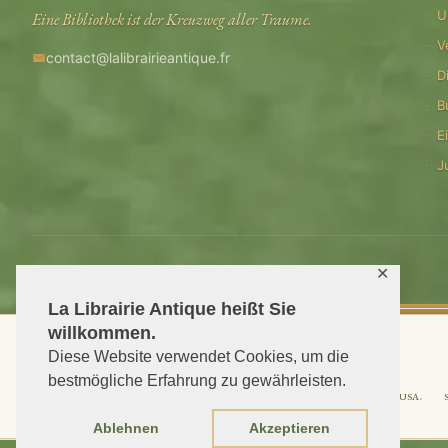
U
Eine Bibliothek ist der Kreuzweg aller Traume.
V
contact@lalibrairieantique.fr
D
B
E
J
© 2026 La Librairie Antique — Alle Rechte vorbehalten
✕
La Librairie Antique heißt Sie
willkommen.
Diese Website verwendet Cookies, um die
bestmögliche Erfahrung zu gewährleisten.
Shipping to USA
Ablehnen
Akzeptieren