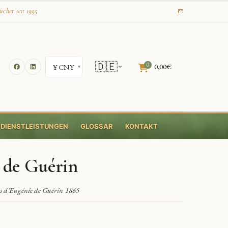
ücher seit 1995
🇩🇪
0
0,00
€
DIENSTLEISTUNGEN
GLOSSAR
KONTAKT
 de Guérin
 d'Eugénie de Guérin 1865