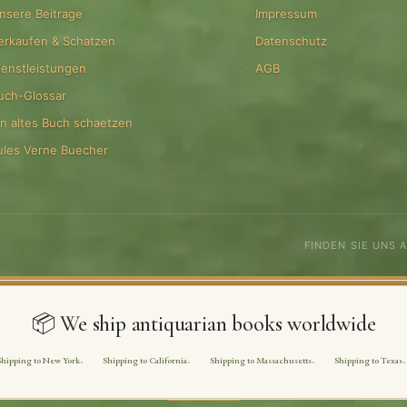
nsere Beitrage
Impressum
erkaufen & Schatzen
Datenschutz
ienstleistungen
AGB
uch-Glossar
in altes Buch schaetzen
ules Verne Buecher
FINDEN SIE UNS 
📦 We ship antiquarian books worldwide
Shipping to New York
Shipping to California
Shipping to Massachusetts
Shipping to Texas