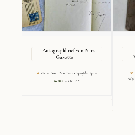
Autographbrief von Pierre
Gaxotte
Pierre Gaxotte lettre autographe signée
reli
46,00
€
(≈ ¥359 CNY)