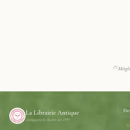
[*]
Mitgli
De
La Librairie Antique
Antiquarische Bucher seit 1995
U