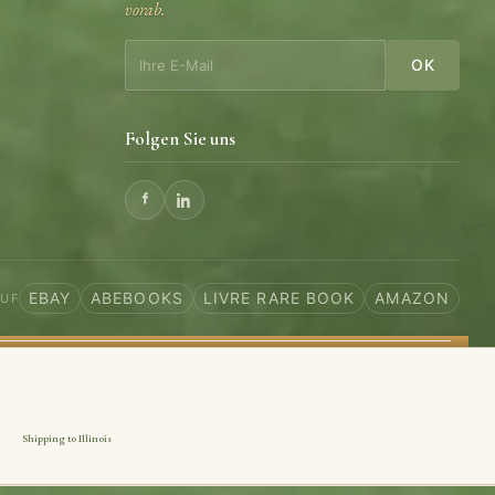
vorab.
OK
Folgen Sie uns
EBAY
ABEBOOKS
LIVRE RARE BOOK
AMAZON
AUF
Shipping to Illinois