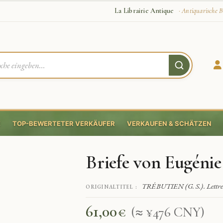
La Librairie Antique
· Antiquarische B
E
TOP-BEWERTETER VERKÄUFER
VERKAUFEN & SCHÄTZEN
Briefe von Eugénie
TRÉBUTIEN (G. S.). Lettres
ORIGINALTITEL :
61,00
€
(≈ ¥476 CNY)