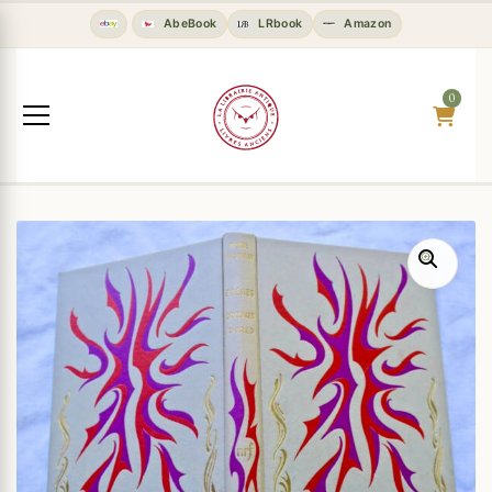
AbeBook
LRbook
Amazon
0