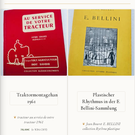
Traktormontagehandbuch
Plastischer
1961
Rhythmus in der E.
Bellini-Sammlung
tracteur au service de votre
tracteur 1961
Jean Bouret E. BELLINI
collection Rythme plastique
38,00
€
(≈ ¥296 CNY)