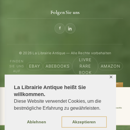
Folgen Sie uns
© 2026 La Librairie Antique — Alle Rechte vorbehalten
LIVRE
FINDEN
EBAY
ABEBOOKS
RARE
AMAZON
SIE UNS
AUF
BOOK
✕
La Librairie Antique heißt Sie
willkommen.
📦 We ship antiquarian books worldwide
Diese Website verwendet Cookies, um die
bestmögliche Erfahrung zu gewährleisten.
Shipping to USA
Shipping to New York
Shipping to California
Shipping to Massachusetts
Shipping to Texas
Shipping to Illinois
Ablehnen
Akzeptieren