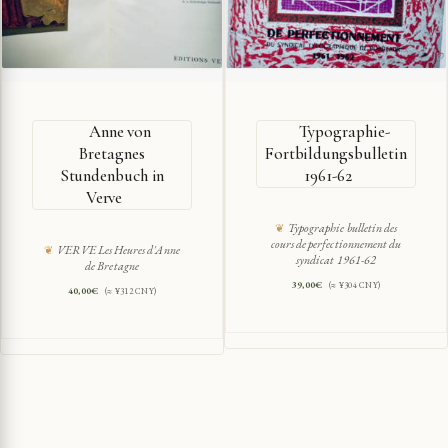
Anne von
Typographie-
Bretagnes
Fortbildungsbulletin
Stundenbuch in
1961-62
Verve
Typographie bulletin des
cours de perfectionnement du
VERVE Les Heures d'Anne
syndicat 1961-62
de Bretagne
39,00
€
(≈ ¥304 CNY)
40,00
€
(≈ ¥312 CNY)