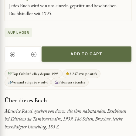
Jedes Buch wird von uns einzeln geprüft und beschrieben.
Buchhändler seit 1995.
AUF LAGER
ADD TO CART
RAVEL
DURCH
DIE
Top fiabilité eBay depuis 1995
8 247 avis positifs
AUGEN
Versand soignée + suivi
Paiement sécurisé
SEINER
VERTRAUTEN
QUANTITY
Über dieses Buch
Maurice Ravel, gesehen von denen, die ihm nahestanden. Erschienen
bei Editions du Tambourinaire, 1939, 186 Seiten, Broschur, leicht
beschädigter Umschlag, 185 S.