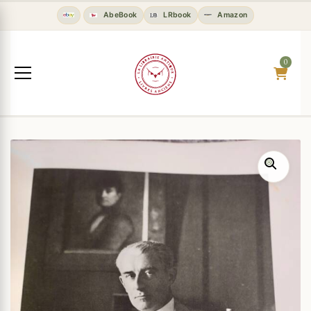
AbeBook
LRbook
Amazon
0