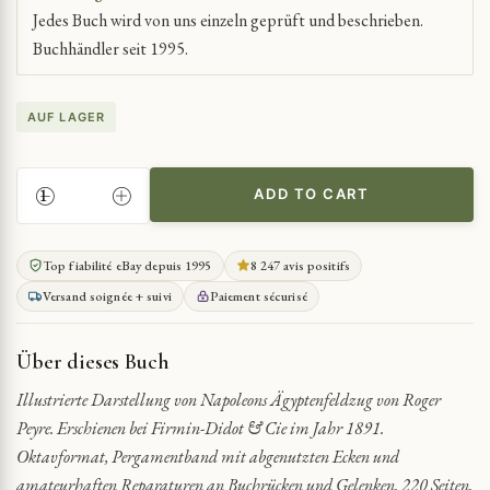
Jedes Buch wird von uns einzeln geprüft und beschrieben.
Buchhändler seit 1995.
AUF LAGER
ADD TO CART
NAPOLEON
IN
ÄGYPTEN:
Top fiabilité eBay depuis 1995
8 247 avis positifs
DIE
Versand soignée + suivi
Paiement sécurisé
EXPEDITION
VON
1798
Über dieses Buch
QUANTITY
Illustrierte Darstellung von Napoleons Ägyptenfeldzug von Roger
Peyre. Erschienen bei Firmin-Didot & Cie im Jahr 1891.
Oktavformat, Pergamentband mit abgenutzten Ecken und
amateurhaften Reparaturen an Buchrücken und Gelenken. 220 Seiten.