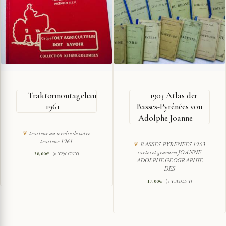
Traktormontagehandbuch
1903 Atlas der
1961
Basses-Pyrénées von
Adolphe Joanne
tracteur au service de votre
tracteur 1961
BASSES-PYRENEES 1903
cartes et gravures JOANNE
38,00
€
(≈ ¥296 CNY)
ADOLPHE GEOGRAPHIE
DES
17,00
€
(≈ ¥132 CNY)