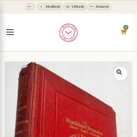
AbeBook
LRbook
Amazon
0