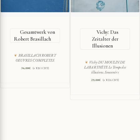
Gesamtwerk von
Vichy: Das
Robert Brasillach
Zeitalter der
Illusionen
BRASILLACH ROBERT
OEUVRES COMPLETES
Vichy DU MOULIN DE
LABARTHÈTE Le Temps des
36,00
€
(≈ ¥281 CNY)
illusions. Souvenirs
29,00
€
(≈ ¥226 CNY)