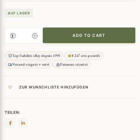
AUF LAGER
ADD TO CART
HYACINTHE-
LOYSON
LE
Top fiabilité eBay depuis 1995
8 247 avis positifs
COLLIER
Versand soignée + suivi
Paiement sécurisé
DES
SONGES
QUANTITY
ZUR WUNSCHLISTE HINZUFÜGEN
TEILEN: