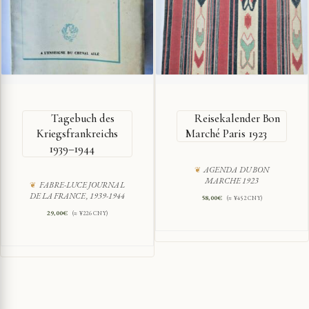
Tagebuch des
Reisekalender Bon
Kriegsfrankreichs
Marché Paris 1923
1939–1944
AGENDA DU BON
MARCHE 1923
FABRE-LUCE JOURNAL
DE LA FRANCE, 1939-1944
58,00
€
(≈ ¥452 CNY)
29,00
€
(≈ ¥226 CNY)