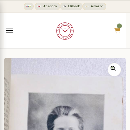
AbeBook
LRbook
Amazon
0