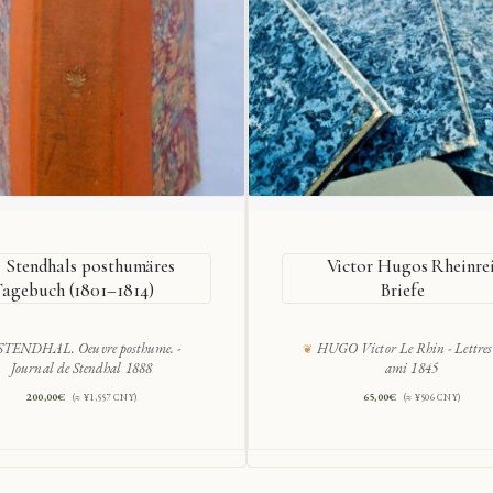
Stendhals posthumäres
Victor Hugos Rheinrei
agebuch (1801–1814)
Briefe
STENDHAL. Oeuvre posthume. -
HUGO Victor Le Rhin - Lettres
Journal de Stendhal 1888
ami 1845
200,00
€
65,00
€
(≈ ¥1,557 CNY)
(≈ ¥506 CNY)