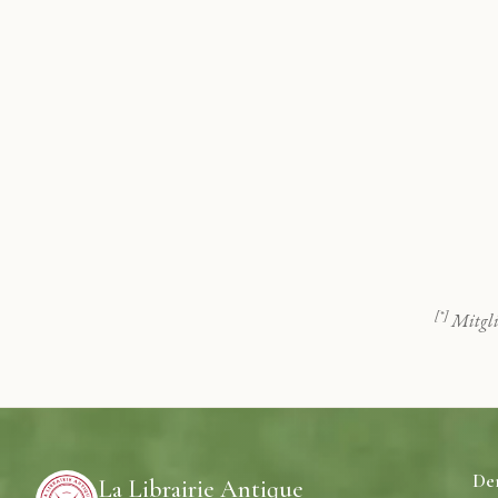
[*]
Mitgli
De
La Librairie Antique