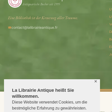
Antiquarische Bucher seit 1995
U
U
Eine Bibliothek ist der Kreuzweg aller Traume.
V
contact@lalibrairieantique.fr
D
B
E
J
© 2026 La Librairie Antique — Alle Rechte vorbehalten
✕
La Librairie Antique heißt Sie
willkommen.
Diese Website verwendet Cookies, um die
bestmögliche Erfahrung zu gewährleisten.