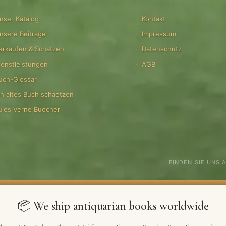
nser Katalog
Kontakt
nsere Beitrage
Impressum
erkaufen & Schatzen
Datenschutz
ienstleistungen
AGB
uch-Glossar
in altes Buch schaetzen
ules Verne Buecher
FINDEN SIE UNS 
📦 We ship antiquarian books worldwide