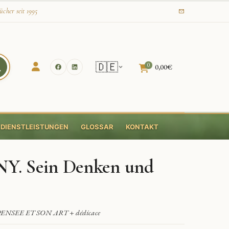
ücher seit 1995
🇩🇪
0
0,00
€
DIENSTLEISTUNGEN
GLOSSAR
KONTAKT
. Sein Denken und
ENSEE ET SON ART + dédicace