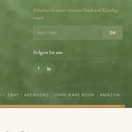
Erhalten Sie unsere neuesten Funde und Kataloge
vorab.
OK
Folgen Sie uns
EBAY
ABEBOOKS
LIVRE RARE BOOK
AMAZON
AUF