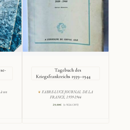
se-
Tagebuch des
Kriegsfrankreichs 1939–1944
 à un
FABRE-LUCE JOURNAL DE LA
A
FRANCE, 1939-1944
29,00
€
(≈ ¥226 CNY)