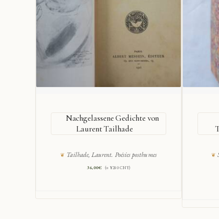
Nachgelassene Gedichte von
Laurent Tailhade
T
Tailhade, Laurent. Poésies posthumes
36,00
€
(≈ ¥280 CNY)