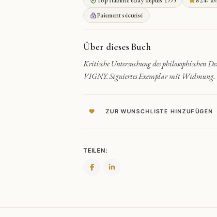
Top fiabilité eBay depuis 1995
8 247 av
SEIN
DENKEN
Paiement sécurisé
UND
SEINE
KUNST
Über dieses Buch
QUANTITY
Kritische Untersuchung des philosophischen 
VIGNY. Signiertes Exemplar mit Widmung.
ZUR WUNSCHLISTE HINZUFÜGEN
TEILEN: