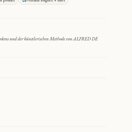
is positifs
Versand soignée + suivi
Denkens und der künstlerischen Methode von ALFRED DE