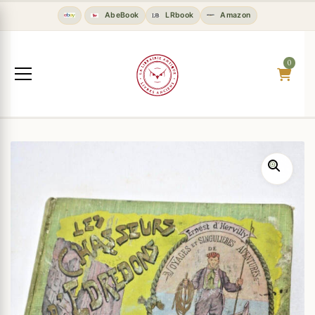
AbeBook
LRbook
Amazon
0