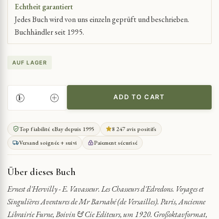
Echtheit garantiert
Jedes Buch wird von uns einzeln geprüft und beschrieben.
Buchhändler seit 1995.
AUF LAGER
ADD TO CART
ABENTEUER
DES
HERRN
Top fiabilité eBay depuis 1995
8 247 avis positifs
BARNABÉ
Versand soignée + suivi
Paiement sécurisé
AUS
VERSAILLES
IN
Über dieses Buch
DER
ARKTIS
Ernest d'Hervilly - E. Vavasseur. Les Chasseurs d'Edredons. Voyages et
QUANTITY
Singulières Aventures de Mr Barnabé (de Versailles). Paris, Ancienne
Librairie Furne, Boivin & Cie Editeurs, um 1920. Großoktavformat,