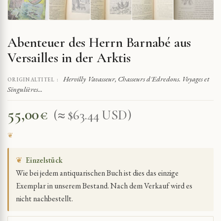
Abenteuer des Herrn Barnabé aus
Versailles in der Arktis
Hervilly Vavasseur, Chasseurs d'Edredons. Voyages et
ORIGINALTITEL :
Singulières...
55,00
€
(≈ $63.44 USD)
❦
Einzelstück
Wie bei jedem antiquarischen Buch ist dies das einzige
Exemplar in unserem Bestand. Nach dem Verkauf wird es
nicht nachbestellt.