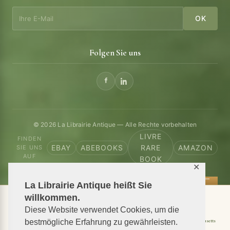
OK
Folgen Sie uns
© 2026 La Librairie Antique — Alle Rechte vorbehalten
LIVRE
FINDEN
EBAY
ABEBOOKS
RARE
AMAZON
SIE UNS
AUF
BOOK
✕
La Librairie Antique heißt Sie
willkommen.
📦 We ship antiquarian books worldwide
Diese Website verwendet Cookies, um die
Shipping to USA
Shipping to New York
Shipping to California
Shipping to Massachusetts
bestmögliche Erfahrung zu gewährleisten.