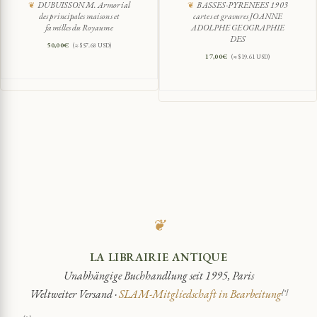
DUBUISSON M. Armorial
BASSES-PYRENEES 1903
des principales maisons et
cartes et gravures JOANNE
familles du Royaume
ADOLPHE GEOGRAPHIE
DES
50,00
€
(≈ $57.68 USD)
17,00
€
(≈ $19.61 USD)
❦
LA LIBRAIRIE ANTIQUE
Unabhängige Buchhandlung seit 1995, Paris
Weltweiter Versand ·
SLAM-Mitgliedschaft in Bearbeitung
[*]