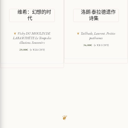
维希：幻想的时
洛朗·泰拉德遗作
代
诗集
Vichy DU MOULIN DE
Tailhade, Laurent. Poésies
LABARTHÈTE Le Temps des
posthumes
illusions. Souvenirs
36,00
€
(≈ ¥281 CNY)
29,00
€
(≈ ¥226 CNY)
❦