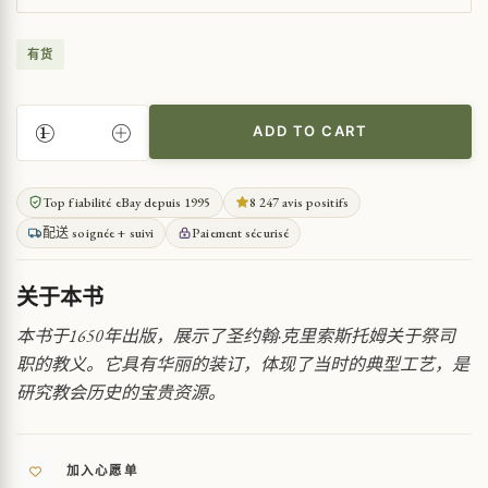
有货
ADD TO CART
圣
约
翰
Top fiabilité eBay depuis 1995
8 247 avis positifs
·
配送 soignée + suivi
Paiement sécurisé
克
里
索
关于本书
斯
托
本书于1650年出版，展示了圣约翰·克里索斯托姆关于祭司
姆
职的教义。它具有华丽的装订，体现了当时的典型工艺，是
的
研究教会历史的宝贵资源。
祭
司
教
义
加入心愿单
QUANTITY