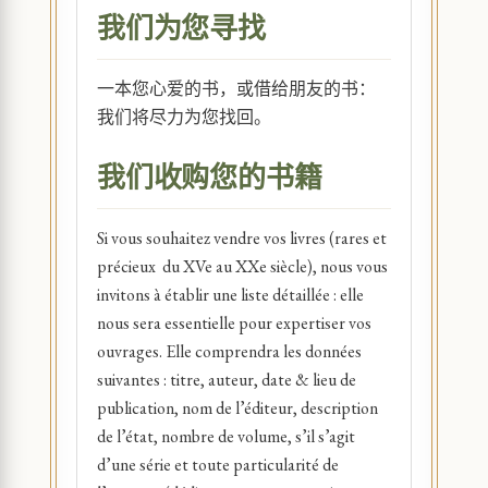
我们为您寻找
一本您心爱的书，或借给朋友的书：
我们将尽力为您找回。
我们收购您的书籍
Si vous souhaitez vendre vos livres (rares et
précieux du XVe au XXe siècle), nous vous
invitons à établir une liste détaillée : elle
nous sera essentielle pour expertiser vos
ouvrages. Elle comprendra les données
suivantes : titre, auteur, date & lieu de
publication, nom de l’éditeur, description
de l’état, nombre de volume, s’il s’agit
d’une série et toute particularité de