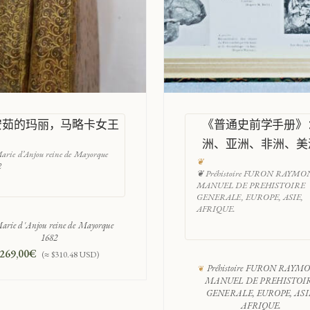
安茹的玛丽，马略卡女王
《普通史前学手册》
洲、亚洲、非洲、美
rie d’Anjou reine de Mayorque
2
❦ Préhistoire FURON RAYM
MANUEL DE PREHISTOIRE
GENERALE, EUROPE, ASIE,
AFRIQUE.
arie d'Anjou reine de Mayorque
1682
269,00
€
(≈ $310.48 USD)
Préhistoire FURON RAY
MANUEL DE PREHISTOI
GENERALE, EUROPE, ASI
AFRIQUE.