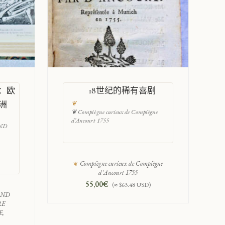
：欧
18世纪的稀有喜剧
洲
❦ Compiègne curieux de Compiègne
d’Ancourt 1755
OND
Compiègne curieux de Compiègne
d'Ancourt 1755
55,00
€
(≈ $63.48 USD)
MOND
RE
E,