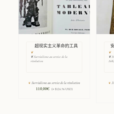
超现实主义革命的工具
❦ Surréalisme au service de la
❦ Ma
révolution
168
Surréalisme au service de la révolution
M
110,00
€
(≈ $126.96 USD)