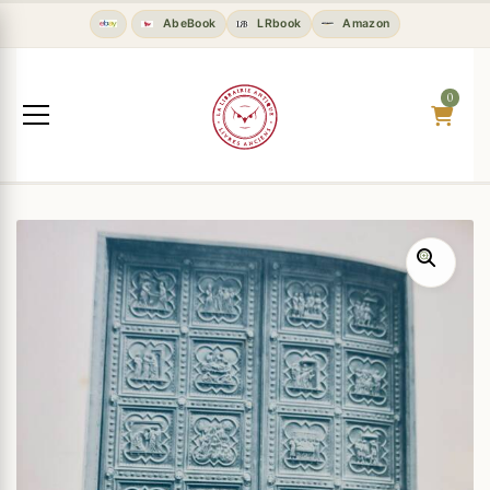
AbeBook
LRbook
Amazon
0