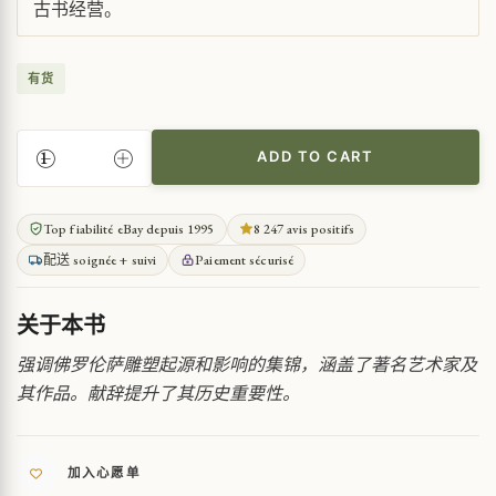
古书经营。
有货
ADD TO CART
佛
罗
伦
Top fiabilité eBay depuis 1995
8 247 avis positifs
萨
配送 soignée + suivi
Paiement sécurisé
雕
塑
及
关于本书
其
前
强调佛罗伦萨雕塑起源和影响的集锦，涵盖了著名艺术家及
辈
其作品。献辞提升了其历史重要性。
QUANTITY
加入心愿单