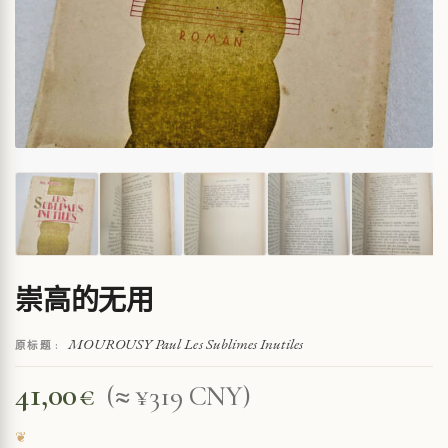
崇高的无用
MOUROUSY Paul Les Sublimes Inutiles
原标题 :
41,00
€
(≈ ¥319 CNY)