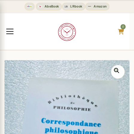
AbeBook
LRbook
Amazon
0