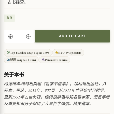
古书经营。
有货
ADD TO CART
维
特
根
Top fiabilité eBay depuis 1995
8 247 avis positifs
斯
配送 soignée + suivi
Paiement sécurisé
坦
哲
学
关于本书
书
信
路德维希·维特根斯坦《哲学书信集》。加利玛出版社，八
集
开本，平装，2015年，902页。从1911年他开始学习哲学，
QUANTITY
直到1951年去世前夜，维特根斯坦与知名哲学家、无名学者
及重要知识分子保持了大量哲学通信。精美藏本。