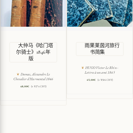
大仲马《哈门塔
雨果莱茵河旅行
尔骑士》1846年
书简集
版
HUGO Victor Le Rhin -
Lettres à un ami 1845
Dumas, Alexandre Le
Chevalier d'Harmental 1846
65,00
€
(≈ ¥506 CNY)
48,00
€
(≈ ¥374 CNY)