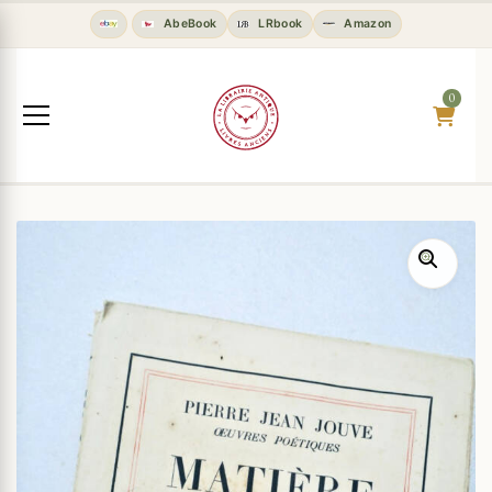
AbeBook
LRbook
Amazon
0