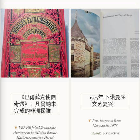
《巴爾薩克使團
1975年 下诺曼底
奇遇》：凡爾納未
文艺复兴
完成的非洲探險
Renaissance en Basse-
Normandie 1975
VERNE Jules L'étonnante
Aventure de la Mission Barsac
25,00
€
(≈ ¥195 CNY)
Hachette collection Hetzel