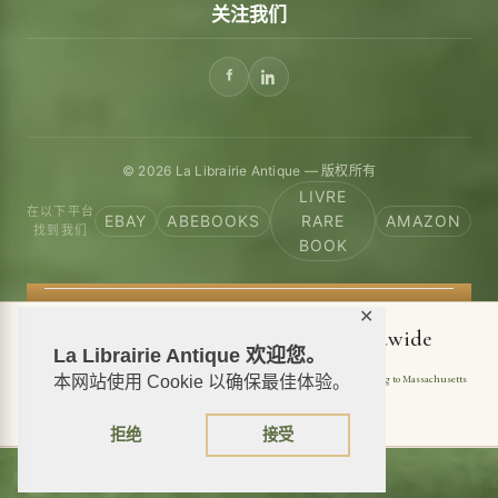
关注我们
© 2026 La Librairie Antique — 版权所有
LIVRE
在以下平台
EBAY
ABEBOOKS
RARE
AMAZON
找到我们
BOOK
✕
📦 We ship antiquarian books worldwide
La Librairie Antique 欢迎您。
Shipping to USA
Shipping to New York
Shipping to California
Shipping to Massachusetts
本网站使用 Cookie 以确保最佳体验。
Shipping to Texas
Shipping to Illinois
拒绝
接受