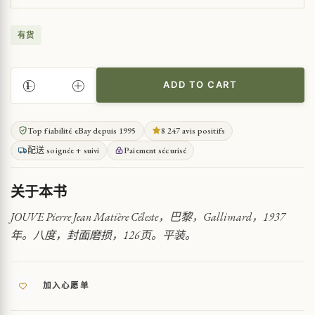
有货
ADD TO CART
天
体
物
Top fiabilité eBay depuis 1995
8 247 avis positifs
质
配送 soignée + suivi
Paiement sécurisé
的
探
索
关于本书
QUANTITY
JOUVE Pierre Jean Matière Céleste，巴黎，Gallimard，1937
年。八度，封面磨损，126页。平装。
加入心愿单