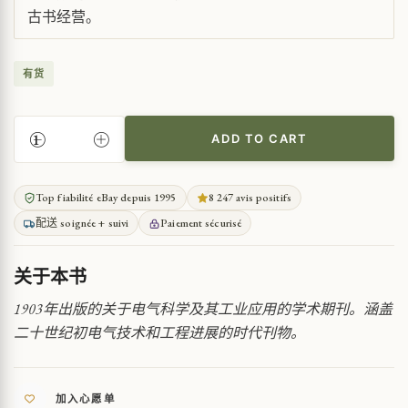
古书经营。
有货
ADD TO CART
电
气
工
Top fiabilité eBay depuis 1995
8 247 avis positifs
业
配送 soignée + suivi
Paiement sécurisé
评
论
-
关于本书
科
学
1903年出版的关于电气科学及其工业应用的学术期刊。涵盖
与
二十世纪初电气技术和工程进展的时代刊物。
应
用
1903
年
加入心愿单