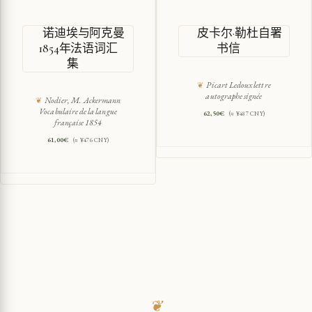
诺迪埃与阿克曼
皮卡尔·勒杜自署
1854年法语词汇
书信
集
Picart Ledoux lettre
autographe signée
Nodier, M. Ackermann
Vocabulaire de la langue
62,50
€
(≈ ¥487 CNY)
française 1854
61,00
€
(≈ ¥476 CNY)
❦