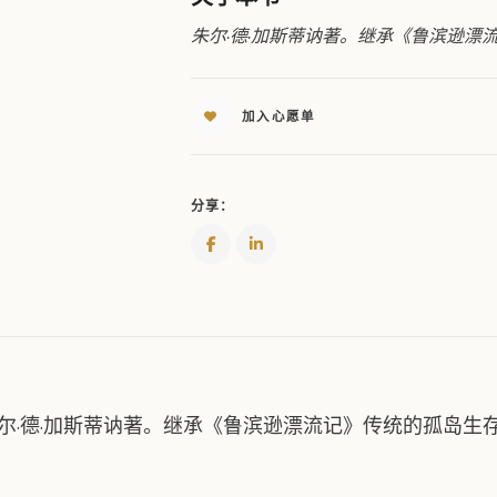
流
记
朱尔·德·加斯蒂讷著。继承《鲁滨逊漂
QUANTITY
加入心愿单
分享：
尔·德·加斯蒂讷著。继承《鲁滨逊漂流记》传统的孤岛生