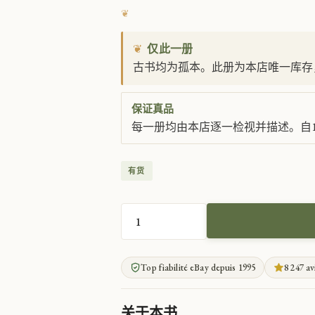
❦
仅此一册
古书均为孤本。此册为本店唯一库存
保证真品
每一册均由本店逐一检视并描述。自1
有货
现
代
鲁
Top fiabilité eBay depuis 1995
8 247 av
滨
逊
漂
关于本书