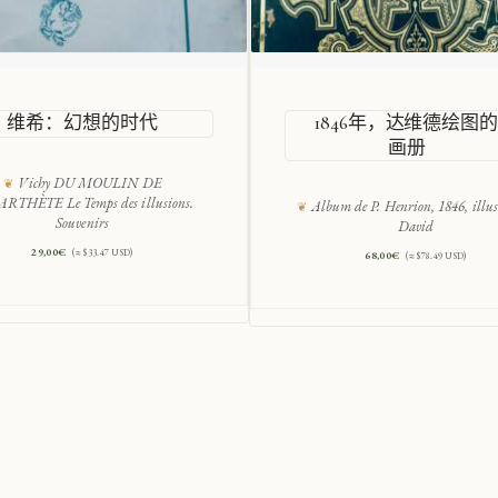
维希：幻想的时代
1846年，达维德绘图
画册
Vichy DU MOULIN DE
RTHÈTE Le Temps des illusions.
Album de P. Henrion, 1846, illus
Souvenirs
David
29,00
€
(≈ $33.47 USD)
68,00
€
(≈ $78.49 USD)