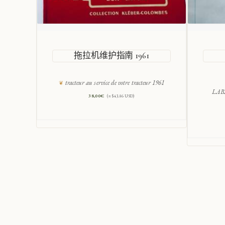
拖拉机维护指南 1961
tracteur au service de votre tracteur 1961
LABA
38,00
€
(≈ $43.86 USD)