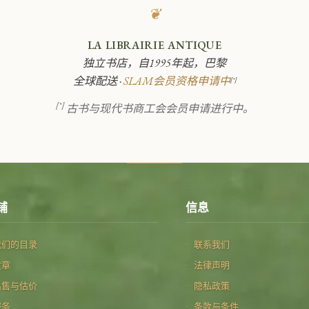
❦
LA LIBRAIRIE ANTIQUE
独立书店，自1995年起，巴黎
全球配送 ·
SLAM会员资格申请中
[*]
[*]
古书与现代书商工会会员申请进行中。
铺
信息
我们的目录
联系我们
文章
法律声明
出售与估价
隐私政策
服务
条款与条件