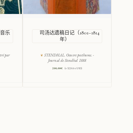
的音乐
司汤达遗稿日记（1801–1814
年）
tré par
STENDHAL. Oeuvre posthume. -
Journal de Stendhal 1888
200,00
€
(≈ $230.84 USD)