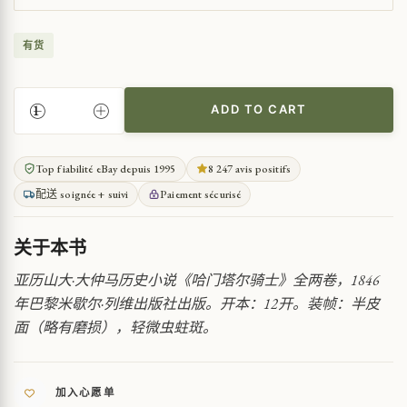
有货
ADD TO CART
大
仲
马
Top fiabilité eBay depuis 1995
8 247 avis positifs
《哈
配送 soignée + suivi
Paiement sécurisé
门
塔
尔
关于本书
骑
士》
亚历山大·大仲马历史小说《哈门塔尔骑士》全两卷，1846
1846
年巴黎米歇尔·列维出版社出版。开本：12开。装帧：半皮
年
面（略有磨损），轻微虫蛀斑。
版
QUANTITY
加入心愿单