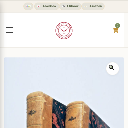
AbeBook
LRbook
Amazon
0