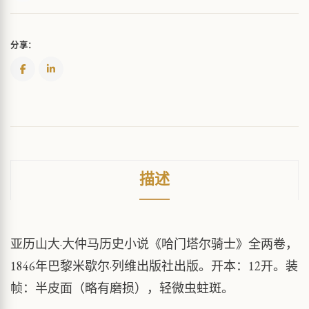
分享：
描述
亚历山大·大仲马历史小说《哈门塔尔骑士》全两卷，
1846年巴黎米歇尔·列维出版社出版。开本：12开。装
帧：半皮面（略有磨损），轻微虫蛀斑。