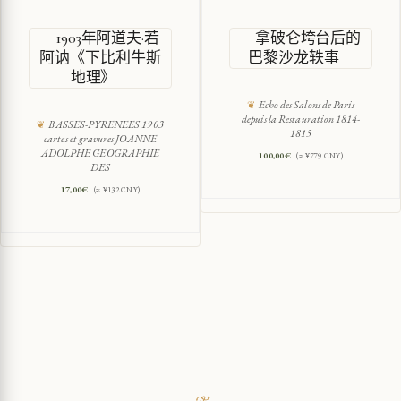
1903年阿道夫·若
拿破仑垮台后的
阿讷《下比利牛斯
巴黎沙龙轶事
地理》
Echo des Salons de Paris
depuis la Restauration 1814-
BASSES-PYRENEES 1903
1815
cartes et gravures JOANNE
ADOLPHE GEOGRAPHIE
100,00
€
(≈ ¥779 CNY)
DES
17,00
€
(≈ ¥132 CNY)