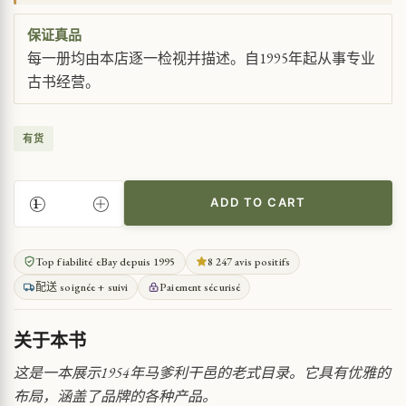
保证真品
每一册均由本店逐一检视并描述。自1995年起从事专业
古书经营。
有货
ADD TO CART
1954
年
马
Top fiabilité eBay depuis 1995
8 247 avis positifs
爹
配送 soignée + suivi
Paiement sécurisé
利
干
邑
关于本书
目
录
这是一本展示1954年马爹利干邑的老式目录。它具有优雅的
QUANTITY
布局，涵盖了品牌的各种产品。