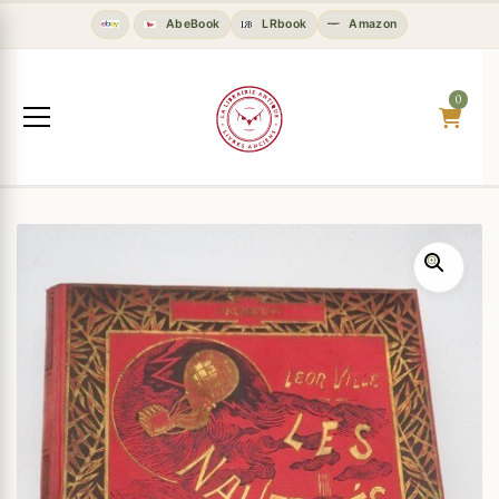
AbeBook
LRbook
Amazon
0