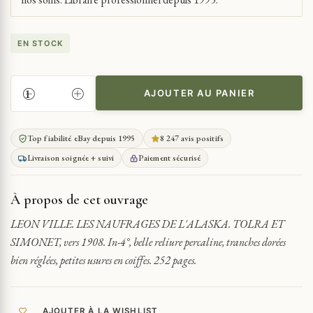
EN STOCK
AJOUTER AU PANIER
QUANTITÉ
DE
USA
Top fiabilité eBay depuis 1995
8 247 avis positifs
NAUFRAGES
Livraison soignée + suivi
Paiement sécurisé
DE
L'ALASKA
VILLE
À propos de cet ouvrage
LEON VILLE. LES NAUFRAGES DE L'ALASKA. TOLRA ET
SIMONET, vers 1908. In-4°, belle reliure percaline, tranches dorées
bien réglées, petites usures en coiffes. 252 pages.
AJOUTER À LA WISHLIST