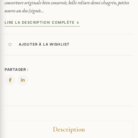
DU
couverture originale bien conservée, belle reliure demi-chagrin, petites
MARAIS
usures au dos (signée…
+
SUITE
LIRE LA DESCRIPTION COMPLÈTE ↓
AJOUTER À LA WISHLIST
PARTAGER :
Description