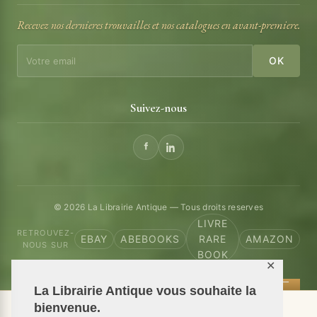
Recevez nos dernieres trouvailles et nos catalogues en avant-premiere.
OK
Suivez-nous
© 2026 La Librairie Antique — Tous droits reserves
LIVRE
RETROUVEZ-
EBAY
ABEBOOKS
RARE
AMAZON
NOUS SUR
BOOK
✕
La Librairie Antique vous souhaite la
bienvenue.
📦 We ship antiquarian books worldwide