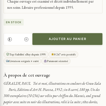
Chaque ouvrage est examiné et décrit individuellement par
nos soins. Libraire professionnel depuis 1995.
EN STOCK
AJOUTER AU PANIER
QUANTITÉ
DE
TOI
Top fiabilité eBay depuis 1995
8 247 avis positifs
ET
Livraison soignée + suivi
Paiement sécurisé
MOI
GÉRALDY
ILLUSTRÉ
À propos de cet ouvrage
GRAU
SALA
GÉRALDY, PAUL Toi et moi, illustrations en couleurs de Grau-Sala
SUR
Paris, Editions d'Art H. Piazza, 1952 ; in-8 carré, 180 pp. Un des
VÉLIN
300 exemplaires (Nº236) sur vélin pur chiffon du Marais, seul grand
PUR
papier avec suite en noir des illustrations, relié à la suite ; têtes dorées,
CHIFFON