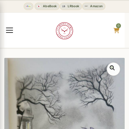
AbeBook
LRbook
Amazon
0