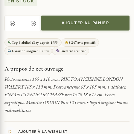
EN STOCK
AJOUTER AU PANIER
QUANTITÉ
DE
PHOTO
Top fiabilité eBay depuis 1995
8 247 avis positifs
ANCIENNE
Livraison soignée + suivi
Paiement sécurisé
ENFANT
63
X
À propos de cet ouvrage
110
MM.
Photo ancienne 165 x 110 mm. PHOTO ANCIENNE LONDON
WALERY 165 x 110 mm. Photo ancienne 65 x 105 mm. + dédicace.
ENFANT TENUE DE CHASSE vers 1920 18 x 12 cm. Photo
argentique. Maurice DRUON 90 x 123 mm. • Pays d'origine : France
métropolitaine
AJOUTER À LA WISHLIST