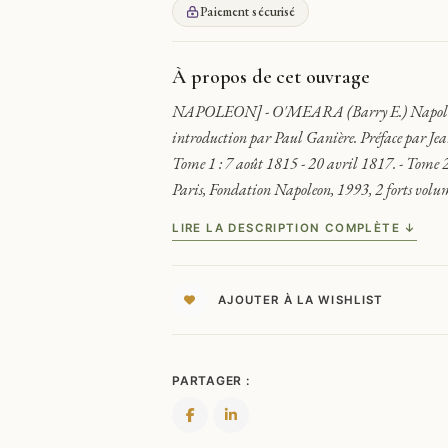
(BARRY
Paiement sécurisé
E.)
NAPOLÉON
DANS
À propos de cet ouvrage
L'EXIL.
NAPOLEON] - O'MEARA (Barry E.) Napoléon dan
INDEX,
introduction par Paul Ganière. Préface par Je
BIBLIOGRAPHIE
Tome 1 : 7 août 1815 - 20 avril 1817. - Tome 2 
Paris, Fondation Napoleon, 1993, 2 forts vol
LIRE LA DESCRIPTION COMPLÈTE ↓
AJOUTER À LA WISHLIST
PARTAGER :