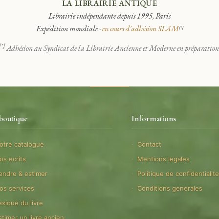
LA LIBRAIRIE ANTIQUE
Librairie indépendante depuis 1995, Paris
Expédition mondiale ·
en cours d'adhésion SLAM
[*]
[*]
Adhésion au Syndicat de la Librairie Ancienne et Moderne en préparation
boutique
Informations
otre catalogue
Contact
os ecrits
Mentions legales
endre & estimer
Politique de confidentialit
os services
Conditions generales
exique du livre
stimer un livre ancien