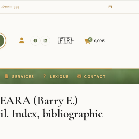
s depuis 1995
🇫🇷
0
0,00
€
SERVICES
LEXIQUE
CONTACT
RA (Barry E.)
l. Index, bibliographie