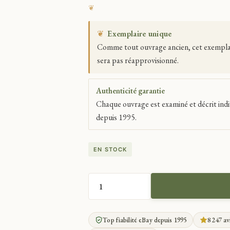
❦
Exemplaire unique
Comme tout ouvrage ancien, cet exemplaire
sera pas réapprovisionné.
Authenticité garantie
Chaque ouvrage est examiné et décrit indi
depuis 1995.
EN STOCK
QUANTITÉ
DE
NAPOLEON
Top fiabilité eBay depuis 1995
8 247 av
O'MEARA