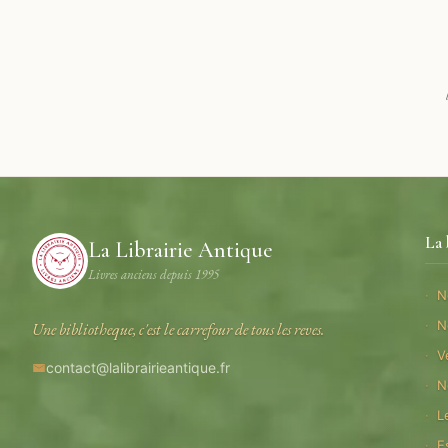
La 
La Librairie Antique
Livres anciens depuis 1995
N
N
Une bibliotheque, c'est le carrefour de tous les reves.
V
contact@lalibrairieantique.fr
N
L
E