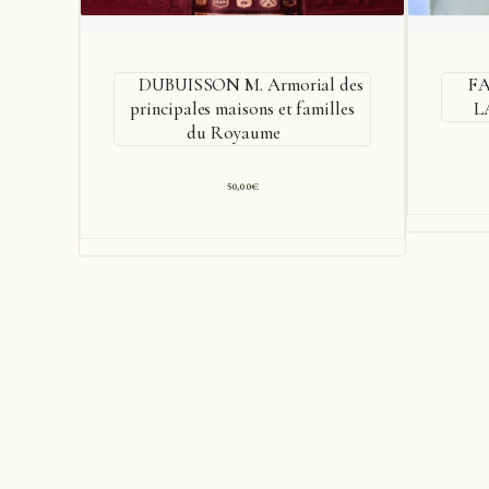
DUBUISSON M. Armorial des
F
principales maisons et familles
L
du Royaume
50,00
€