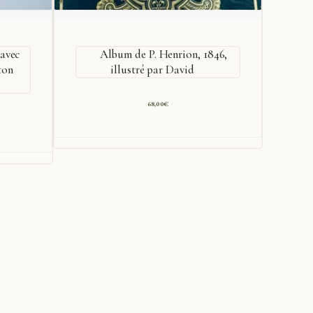
avec
Album de P. Henrion, 1846,
ton
illustré par David
cou
68,00
€