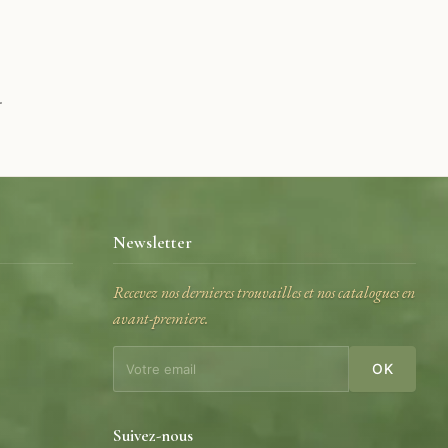
.
Newsletter
Recevez nos dernieres trouvailles et nos catalogues en
avant-premiere.
e
OK
Suivez-nous