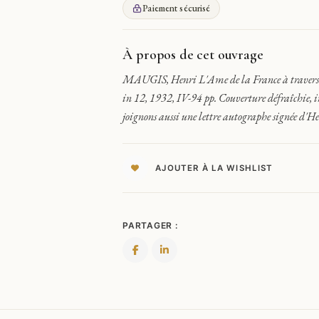
DE
Paiement sécurisé
LA
FRANCE
À
À propos de cet ouvrage
TRAVERS
MAUGIS, Henri L'Ame de la France à travers se
SES
in 12, 1932, IV-94 pp. Couverture défraîchie, i
GRANDS
POÈTES.
joignons aussi une lettre autographe signée d'
SONNETS
+
DÉDICACE
AJOUTER À LA WISHLIST
PARTAGER :