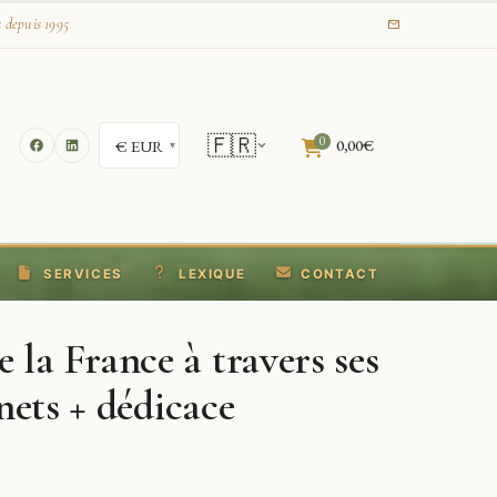
s depuis 1995
🇫🇷
0
0,00
€
SERVICES
LEXIQUE
CONTACT
a France à travers ses
nets + dédicace