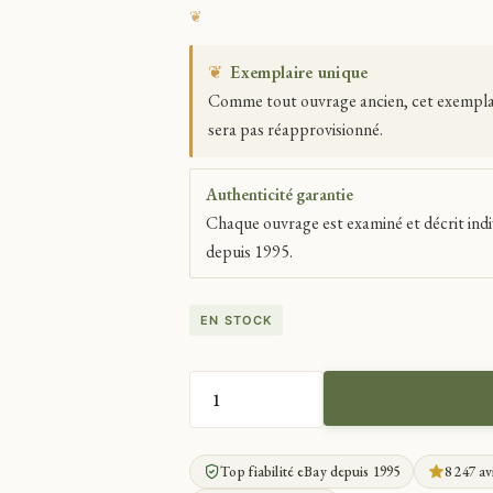
❦
Exemplaire unique
Comme tout ouvrage ancien, cet exemplaire
sera pas réapprovisionné.
Authenticité garantie
Chaque ouvrage est examiné et décrit indi
depuis 1995.
EN STOCK
QUANTITÉ
DE
MAUGIS
Top fiabilité eBay depuis 1995
8 247 av
L'AME