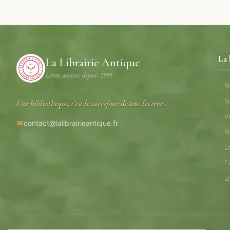
La 
La Librairie Antique
Livres anciens depuis 1995
N
N
Une bibliotheque, c'est le carrefour de tous les reves.
V
contact@lalibrairieantique.fr
N
L
E
L