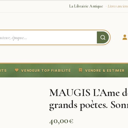
La Librairie Antique
· Livres ancien
ITS
VENDEUR TOP FIABILITÉ
VENDRE & ESTIMER
MAUGIS L’Ame de l
grands poètes. Son
40,00
€