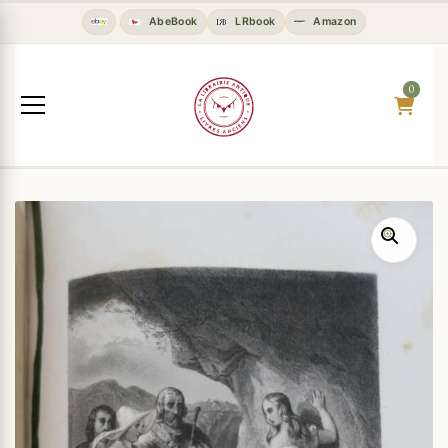
AbeBook
LRbook
Amazon
0