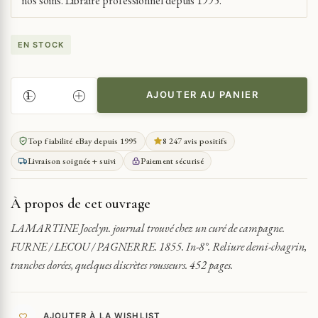
nos soins. Libraire professionnel depuis 1995.
EN STOCK
AJOUTER AU PANIER
QUANTITÉ
DE
LAMARTINE
Top fiabilité eBay depuis 1995
8 247 avis positifs
JOCELYN
Livraison soignée + suivi
Paiement sécurisé
:
JOURNAL
TROUVÉ
À propos de cet ouvrage
CHEZ
UN
LAMARTINE Jocelyn. journal trouvé chez un curé de campagne.
CURÉ
FURNE / LECOU / PAGNERRE. 1855. In-8°. Reliure demi-chagrin,
DE
tranches dorées, quelques discrètes rousseurs. 452 pages.
CAMPAGNE
1855
AJOUTER À LA WISHLIST