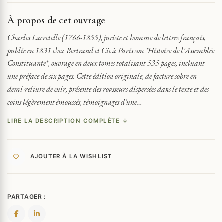
DE
L'ASSEMBLÉE
À propos de cet ouvrage
CONSTITUANTE
1831
Charles Lacretelle (1766-1855), juriste et homme de lettres français,
publie en 1831 chez Bertrand et Cie à Paris son *Histoire de l'Assemblée
Constituante*, ouvrage en deux tomes totalisant 535 pages, incluant
une préface de six pages. Cette édition originale, de facture sobre en
demi-reliure de cuir, présente des rousseurs dispersées dans le texte et des
coins légèrement émoussés, témoignages d’une…
LIRE LA DESCRIPTION COMPLÈTE ↓
AJOUTER À LA WISHLIST
PARTAGER :