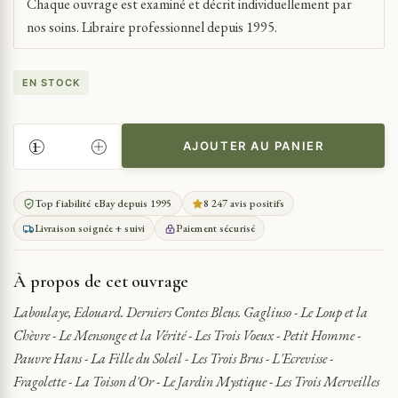
Chaque ouvrage est examiné et décrit individuellement par
nos soins. Libraire professionnel depuis 1995.
EN STOCK
AJOUTER AU PANIER
QUANTITÉ
DE
LABOULAYE,
Top fiabilité eBay depuis 1995
8 247 avis positifs
EDOUARD.
Livraison soignée + suivi
Paiement sécurisé
DERNIERS
CONTES
BLEUS.
À propos de cet ouvrage
GAGLIUSO
-
Laboulaye, Edouard. Derniers Contes Bleus. Gagliuso - Le Loup et la
LE
Chèvre - Le Mensonge et la Vérité - Les Trois Voeux - Petit Homme -
LOUP
Pauvre Hans - La Fille du Soleil - Les Trois Brus - L'Ecrevisse -
ET
Fragolette - La Toison d'Or - Le Jardin Mystique - Les Trois Merveilles
LA