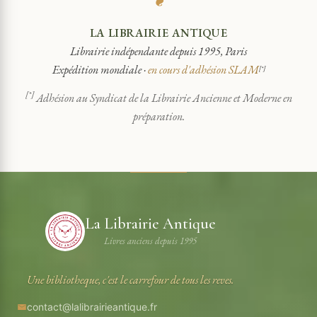
❦
LA LIBRAIRIE ANTIQUE
Librairie indépendante depuis 1995, Paris
Expédition mondiale ·
en cours d'adhésion SLAM
[*]
[*]
Adhésion au Syndicat de la Librairie Ancienne et Moderne en
préparation.
La Librairie Antique
Livres anciens depuis 1995
Une bibliotheque, c'est le carrefour de tous les reves.
contact@lalibrairieantique.fr