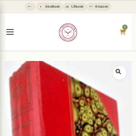
AbeBook
LRbook
Amazon
0