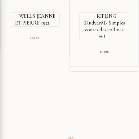
WELLS JEANNE
KIPLING
ET PIERRE 1922
(Rudyard).- Simples
contes des collines
EO
28,00
€
27,00
€