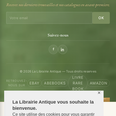
Recevez nos dernieres trouvailles et nos catalogues en avant-premiere.
OK
Suivez-nous
© 2026 La Librairie Antique — Tous droits reserves
LIVRE
RETROUVEZ-
EBAY
ABEBOOKS
RARE
AMAZON
NOUS SUR
BOOK
✕
La Librairie Antique vous souhaite la
bienvenue.
📦 We ship antiquarian books worldwide
Ce site utilise des cookies pour vous garantir