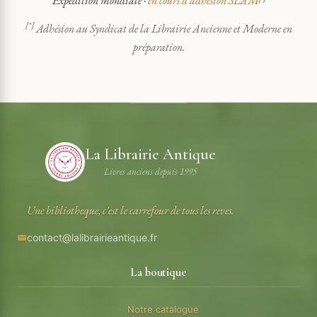
Expédition mondiale ·
en cours d'adhésion SLAM
[*]
Adhésion au Syndicat de la Librairie Ancienne et Moderne en
préparation.
La Librairie Antique
Livres anciens depuis 1995
Une bibliotheque, c'est le carrefour de tous les reves.
contact@lalibrairieantique.fr
La boutique
Notre catalogue