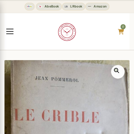
AbeBook
LRbook
Amazon
0