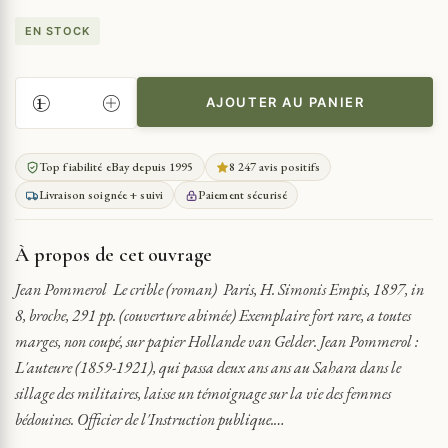
EN STOCK
AJOUTER AU PANIER
QUANTITÉ
DE
JEAN
Top fiabilité eBay depuis 1995
8 247 avis positifs
POMMEROL
Livraison soignée + suivi
Paiement sécurisé
LE
CRIBLE
1897
À propos de cet ouvrage
Jean Pommerol Le crible (roman) Paris, H. Simonis Empis, 1897, in
8, broche, 291 pp. (couverture abimée) Exemplaire fort rare, a toutes
marges, non coupé, sur papier Hollande van Gelder. Jean Pommerol :
L'auteure (1859-1921), qui passa deux ans ans au Sahara dans le
sillage des militaires, laisse un témoignage sur la vie des femmes
bédouines. Officier de l'Instruction publique.…