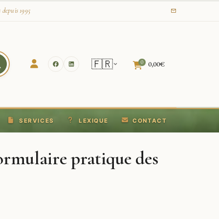
s depuis 1995
🇫🇷
0
0,00
€
SERVICES
LEXIQUE
CONTACT
ormulaire pratique des