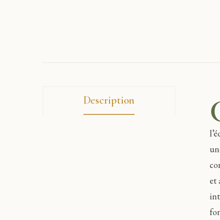
Description
l’
un
co
et
in
fo