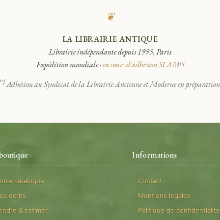
❦
LA LIBRAIRIE ANTIQUE
Librairie indépendante depuis 1995, Paris
Expédition mondiale ·
en cours d'adhésion SLAM
[*]
[*]
Adhésion au Syndicat de la Librairie Ancienne et Moderne en préparation
boutique
Informations
otre catalogue
Contact
os ecrits
Mentions legales
endre & estimer
Politique de confidentialit