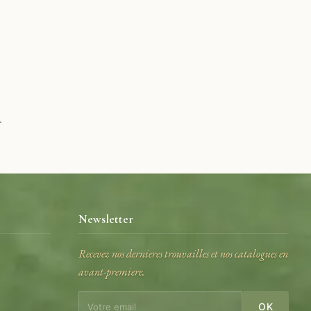
.
Newsletter
Recevez nos dernieres trouvailles et nos catalogues en
avant-premiere.
e
OK