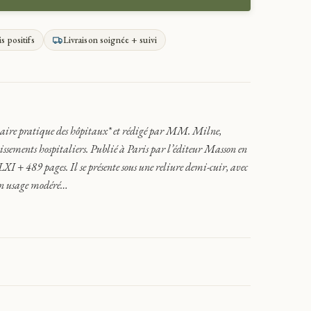
is positifs
Livraison soignée + suivi
laire pratique des hôpitaux* et rédigé par MM. Milne,
ssements hospitaliers. Publié à Paris par l’éditeur Masson en
 + 489 pages. Il se présente sous une reliure demi-cuir, avec
’un usage modéré…