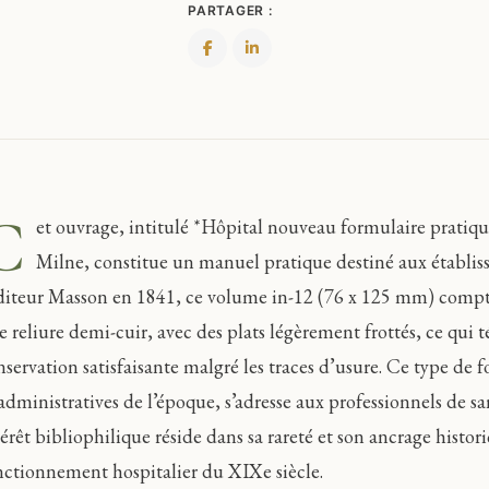
PARTAGER :
C
et ouvrage, intitulé *Hôpital nouveau formulaire pratiq
Milne, constitue un manuel pratique destiné aux établiss
éditeur Masson en 1841, ce volume in-12 (76 x 125 mm) compte
e reliure demi-cuir, avec des plats légèrement frottés, ce qu
nservation satisfaisante malgré les traces d’usure. Ce type de f
 administratives de l’époque, s’adresse aux professionnels de s
térêt bibliophilique réside dans sa rareté et son ancrage histo
nctionnement hospitalier du XIXe siècle.