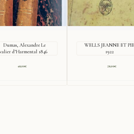
Dumas, Alexandre Le
WELLS JEANNE ET PI
valier d’Harmental 1846
1922
48,00
€
28,00
€