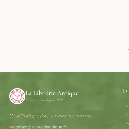
La 
La Librairie Antique
Livres anciens depuis 1995
N
N
Une bibliotheque, c'est le carrefour de tous les reves.
V
contact@lalibrairieantique.fr