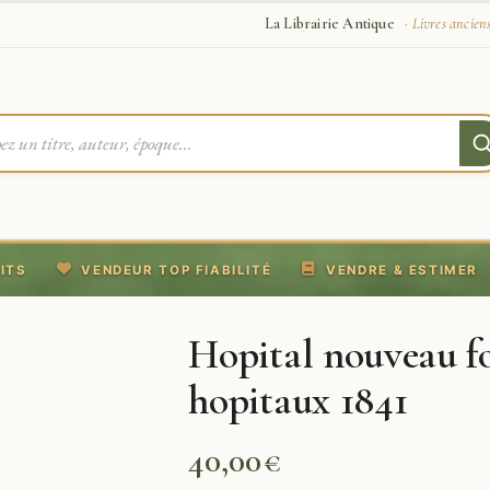
La Librairie Antique
· Livres ancien
ITS
VENDEUR TOP FIABILITÉ
VENDRE & ESTIMER
Hopital nouveau f
hopitaux 1841
40,00
€