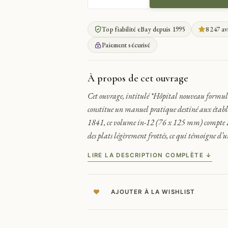
QUANTITÉ
DE
HOPITAL
Top fiabilité eBay depuis 1995
8 247 av
NOUVEAU
FORMULAIRE
Paiement sécurisé
PRATIQUE
DES
HOPITAUX
À propos de cet ouvrage
1841
Cet ouvrage, intitulé *Hôpital nouveau formu
constitue un manuel pratique destiné aux établi
1841, ce volume in-12 (76 x 125 mm) compte LXI
des plats légèrement frottés, ce qui témoigne d
LIRE LA DESCRIPTION COMPLÈTE ↓
AJOUTER À LA WISHLIST