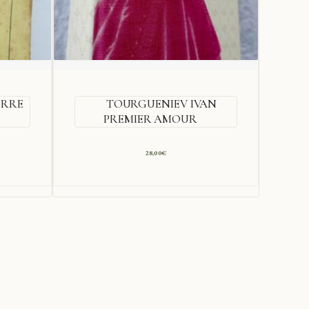
ERRE
TOURGUENIEV IVAN
PREMIER AMOUR
LA
28,00
€