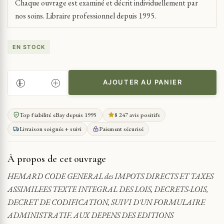
Chaque ouvrage est examiné et décrit individuellement par
nos soins. Libraire professionnel depuis 1995.
EN STOCK
AJOUTER AU PANIER
QUANTITÉ
DE
HEMARD
Top fiabilité eBay depuis 1995
8 247 avis positifs
CODE
Livraison soignée + suivi
Paiement sécurisé
GENERAL
DES
IMPOTS
À propos de cet ouvrage
DIRECTS
ILLUSTRÉ
HEMARD CODE GENERAL des IMPOTS DIRECTS ET TAXES
J.
ASSIMILEES TEXTE INTEGRAL DES LOIS, DECRETS-LOIS,
HEMARD
DECRET DE CODIFICATION, SUIVI D'UN FORMULAIRE
ADMINISTRATIF. AUX DEPENS DES EDITIONS