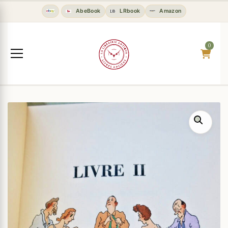
AbeBook
LRbook
Amazon
0