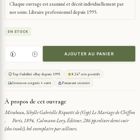
Chaque ouvrage est examiné et décrit individuellement par
nos soins. Libraire professionnel depuis 1995.
EN STOCK
AJOUTER AU PANIER
QUANTITÉ
DE
GYP
Top fiabilité eBay depuis 1995
8 247 avis positifs
MIRABEAU,
Livraison soignée + suivi
Paiement sécurisé
SIBYLLE
GABRIELLE
RIQUETTI
À propos de cet ouvrage
DE
(GYP)
Mirabeau, Sibylle Gabrielle Riquetti de (Gyp) Le Mariage de Chiffon
LE
. Paris, 1894, Calmann-Levy, Éditeur, 286 pp.reliure demi-cuir
MARIAGE
(dos insolé), bel exemplaire par ailleurs.
DE
CHIFFON