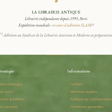
❦
LA LIBRAIRIE ANTIQUE
Librairie indépendante depuis 1995, Paris
Expédition mondiale ·
en cours d'adhésion SLAM
[*]
[*]
Adhésion au Syndicat de la Librairie Ancienne et Moderne en préparation
boutique
Informations
otre catalogue
Contact
os ecrits
Mentions legales
endre & estimer
Politique de confidentialit
os services
Conditions generales