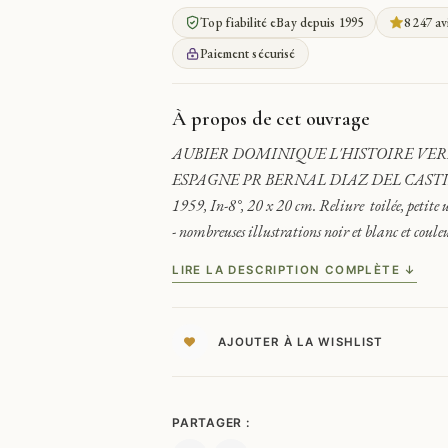
ESPAGNE
Top fiabilité eBay depuis 1995
8 247 av
HISTOIRE
VERIDIQUE
Paiement sécurisé
DE
LA
CONQUETE
À propos de cet ouvrage
DE
AUBIER DOMINIQUE L'HISTOIRE VER
LA
ESPAGNE PR BERNAL DIAZ DEL CASTIL
NOUVELLE-
ESPAGNE
1959, In-8°, 20 x 20 cm. Reliure toilée, petite u
- nombreuses illustrations noir et blanc et coule
LIRE LA DESCRIPTION COMPLÈTE ↓
AJOUTER À LA WISHLIST
PARTAGER :