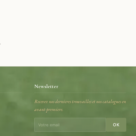
.
Newsletter
Recevez nos dernieres trouvailles et nos catalogues en
avant-premiere.
e
OK