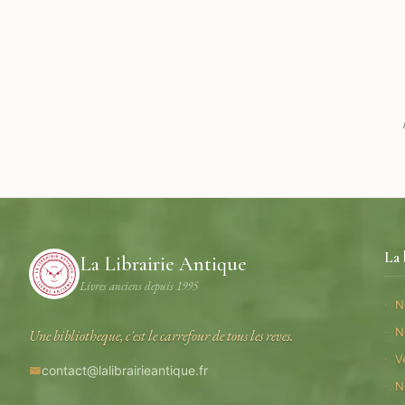
La 
La Librairie Antique
Livres anciens depuis 1995
N
N
Une bibliotheque, c'est le carrefour de tous les reves.
V
contact@lalibrairieantique.fr
N