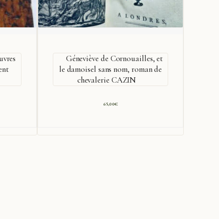
uvres
Géneviève de Cornouailles, et
ent
le damoisel sans nom, roman de
LA
chevalerie CAZIN
65,00
€