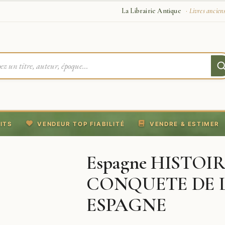
La Librairie Antique
· Livres ancien
ITS
VENDEUR TOP FIABILITÉ
VENDRE & ESTIMER
Espagne HISTOI
CONQUETE DE 
ESPAGNE