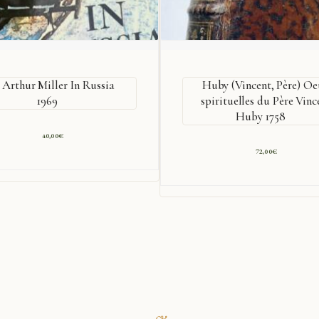
Arthur Miller In Russia
Huby (Vincent, Père) Oe
1969
spirituelles du Père Vinc
Huby 1758
40,00
€
72,00
€