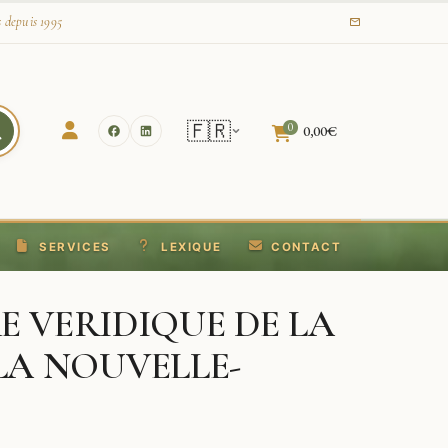
s depuis 1995
🇫🇷
0
0,00
€
SERVICES
LEXIQUE
CONTACT
RE VERIDIQUE DE LA
LA NOUVELLE-