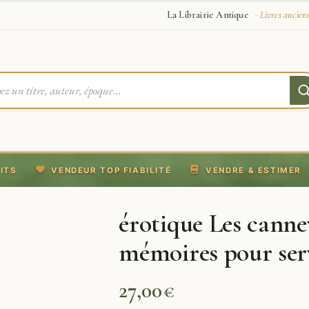
La Librairie Antique
· Livres ancien
ITS
VENDEUR TOP FIABILITÉ
VENDRE & ESTIMER
érotique Les canne
mémoires pour servi
27,00
€