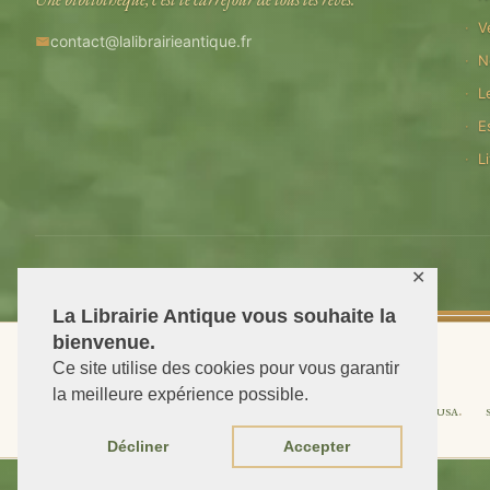
V
contact@lalibrairieantique.fr
N
L
E
L
© 2026 La Librairie Antique — Tous droits reserves
✕
La Librairie Antique vous souhaite la
bienvenue.
Ce site utilise des cookies pour vous garantir
la meilleure expérience possible.
Shipping to USA
Décliner
Accepter