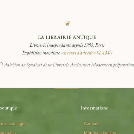
❦
LA LIBRAIRIE ANTIQUE
Librairie indépendante depuis 1995, Paris
Expédition mondiale ·
en cours d'adhésion SLAM
[*]
[*]
Adhésion au Syndicat de la Librairie Ancienne et Moderne en préparation
boutique
Informations
otre catalogue
Contact
os ecrits
Mentions legales