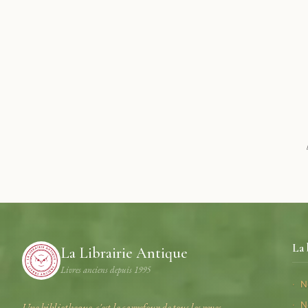
La 
La Librairie Antique
Livres anciens depuis 1995
N
N
Une bibliotheque, c'est le carrefour de tous les reves.