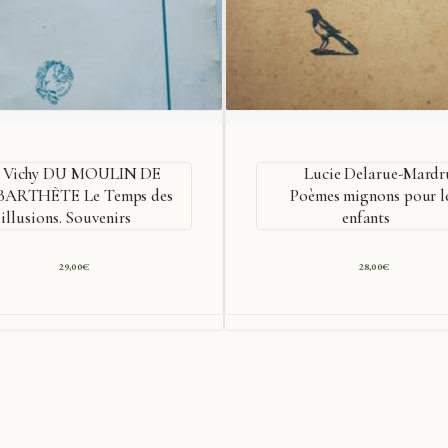
Vichy DU MOULIN DE
Lucie Delarue-Mardr
BARTHÈTE Le Temps des
Poèmes mignons pour l
illusions. Souvenirs
enfants
29,00
€
28,00
€