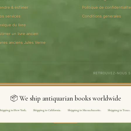
endre & estimer
Politique de confidentialit
os services
Conditions generales
exique du livre
stimer un livre ancien
ivres anciens Jules Verne
RETROUVEZ-NOUS 
📦 We ship antiquarian books worldwide
Shipping to New York
Shipping to California
Shipping to Massachusetts
Shipping to Texas