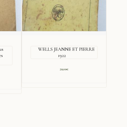
us
WELLS JEANNE ET PIERRE
es
1922
28,00
€