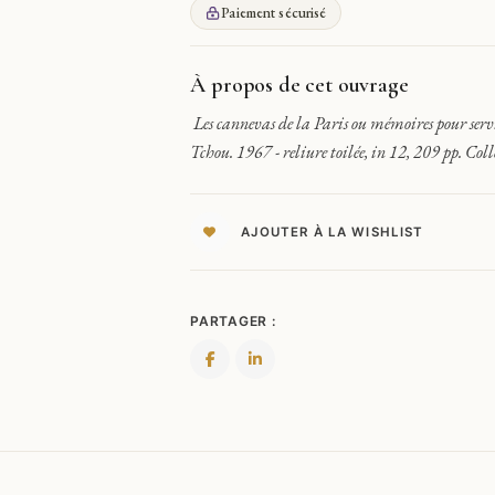
CANNEVAS
Paiement sécurisé
DE
LA
PARIS
À propos de cet ouvrage
OU
Les cannevas de la Paris ou mémoires pour servir
MÉMOIRES
Tchou. 1967 - reliure toilée, in 12, 209 pp.
POUR
SERVIR
À
L'HISTOIRE
AJOUTER À LA WISHLIST
DE
L'HÔTE
PARTAGER :