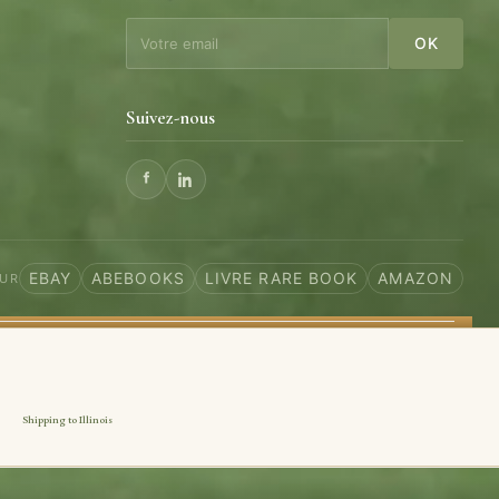
e
OK
Suivez-nous
EBAY
ABEBOOKS
LIVRE RARE BOOK
AMAZON
SUR
Shipping to Illinois