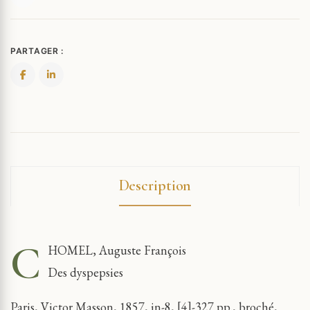
PARTAGER :
Description
C
HOMEL, Auguste François
Des dyspepsies
Paris, Victor Masson, 1857, in-8, [4]-327 pp., broché,