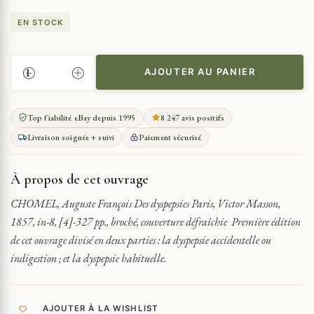
EN STOCK
AJOUTER AU PANIER
QUANTITÉ
DE
DYSPEPSIES
Top fiabilité eBay depuis 1995
8 247 avis positifs
1857
Livraison soignée + suivi
Paiement sécurisé
EO
À propos de cet ouvrage
CHOMEL, Auguste François Des dyspepsies Paris, Victor Masson,
1857, in-8, [4]-327 pp., broché, couverture défraîchie Première édition
de cet ouvrage divisé en deux parties : la dyspepsie accidentelle ou
indigestion ; et la dyspepsie habituelle.
AJOUTER À LA WISHLIST