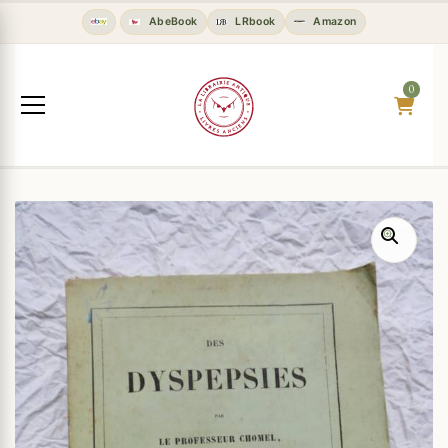
AbeBook
LRbook
Amazon
0