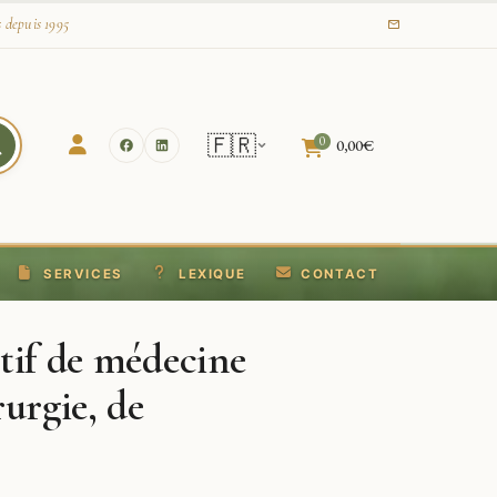
s depuis 1995
🇫🇷
0
0,00
€
SERVICES
LEXIQUE
CONTACT
tif de médecine
urgie, de