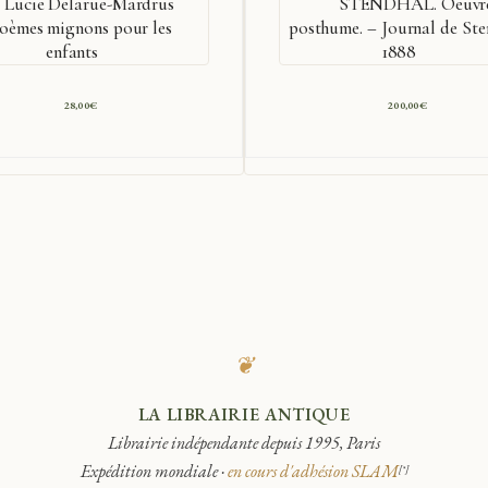
Lucie Delarue-Mardrus
STENDHAL. Oeuvr
oèmes mignons pour les
posthume. – Journal de Ste
enfants
1888
28,00
€
200,00
€
❦
LA LIBRAIRIE ANTIQUE
Librairie indépendante depuis 1995, Paris
Expédition mondiale ·
en cours d'adhésion SLAM
[*]