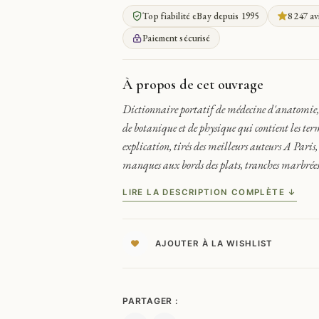
DICTIONNAIRE
Top fiabilité eBay depuis 1995
8 247 av
PORTATIF
DE
Paiement sécurisé
MÉDECINE
D'ANATOMIE,
DE
À propos de cet ouvrage
CHIRURGIE,
Dictionnaire portatif de médecine d'anatomie, 
DE
de botanique et de physique qui contient les ter
PHARMACIE..1771
explication, tirés des meilleurs auteurs A Paris,
manques aux bords des plats, tranches marbrée
LIRE LA DESCRIPTION COMPLÈTE ↓
AJOUTER À LA WISHLIST
PARTAGER :