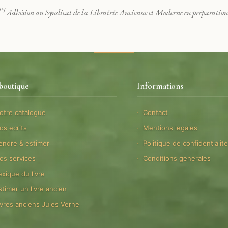
[*]
Adhésion au Syndicat de la Librairie Ancienne et Moderne en préparation
boutique
Informations
otre catalogue
Contact
os ecrits
Mentions legales
endre & estimer
Politique de confidentialit
os services
Conditions generales
exique du livre
stimer un livre ancien
ivres anciens Jules Verne