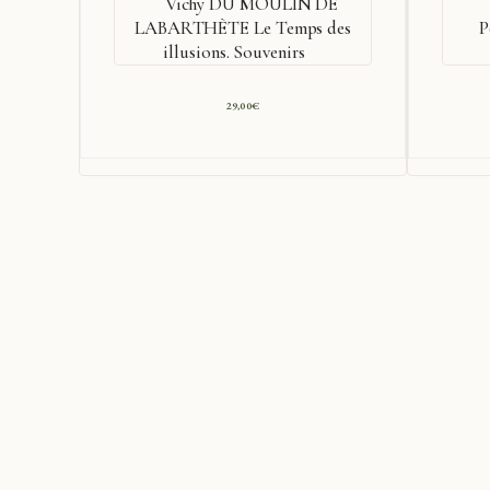
Vichy DU MOULIN DE
LABARTHÈTE Le Temps des
P
illusions. Souvenirs
29,00
€