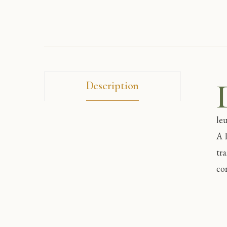
Description
leu
A 
tr
co