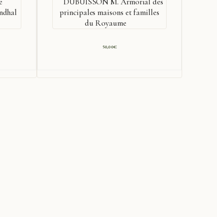
e
DUBUISSON M. Armorial des
ndhal
principales maisons et familles
du Royaume
50,00
€