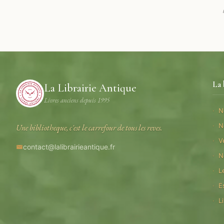
La 
La Librairie Antique
Livres anciens depuis 1995
N
N
Une bibliotheque, c'est le carrefour de tous les reves.
V
contact@lalibrairieantique.fr
N
L
E
L