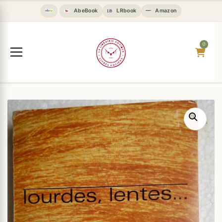
AbeBook
LRbook
Amazon
0