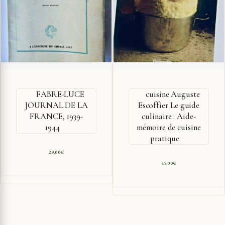
FABRE-LUCE
cuisine Auguste
JOURNAL DE LA
Escoffier Le guide
FRANCE, 1939-
culinaire : Aide-
1944
mémoire de cuisine
pratique
29,00
€
45,00
€