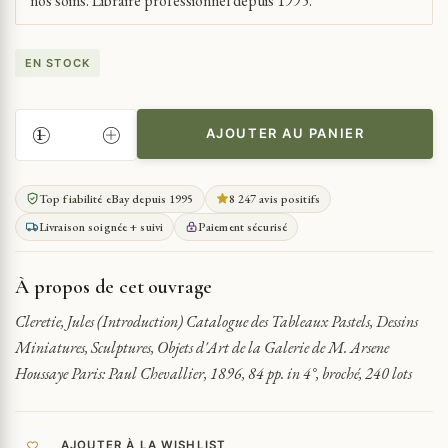
nos soins. Libraire professionnel depuis 1995.
EN STOCK
AJOUTER AU PANIER
QUANTITÉ
DE
CLERETIE,
Top fiabilité eBay depuis 1995
8 247 avis positifs
JULES
Livraison soignée + suivi
Paiement sécurisé
CATALOGUE
DES
TABLEAUX
À propos de cet ouvrage
PASTELS,
DESSINS
Cleretie, Jules (Introduction) Catalogue des Tableaux Pastels, Dessins
MINIATURE...1896
Miniatures, Sculptures, Objets d'Art de la Galerie de M. Arsene
Houssaye Paris: Paul Chevallier, 1896, 84 pp. in 4°, broché, 240 lots
AJOUTER À LA WISHLIST