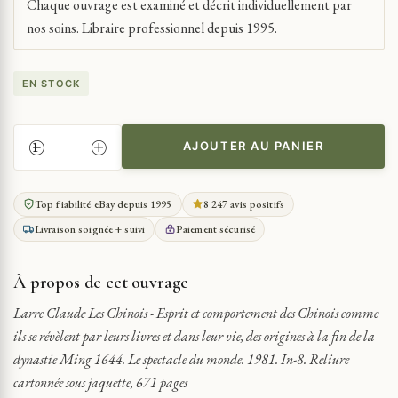
Chaque ouvrage est examiné et décrit individuellement par
nos soins. Libraire professionnel depuis 1995.
EN STOCK
AJOUTER AU PANIER
QUANTITÉ
DE
CHINE
Top fiabilité eBay depuis 1995
8 247 avis positifs
CHINOIS
Livraison soignée + suivi
Paiement sécurisé
-
ESPRIT
ET
À propos de cet ouvrage
COMPORTEMENT
DES
Larre Claude Les Chinois - Esprit et comportement des Chinois comme
CHINOIS
ils se révèlent par leurs livres et dans leur vie, des origines à la fin de la
COMME
dynastie Ming 1644. Le spectacle du monde. 1981. In-8. Reliure
ILS
cartonnée sous jaquette, 671 pages
SE