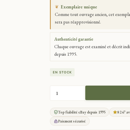
❦
Exemplaire unique
Comme tout ouvrage ancien, cet exemplaire
sera pas réapprovisionné.
Authenticité garantie
Chaque ouvrage est examiné et décrit indi
depuis 1995.
EN STOCK
QUANTITÉ
DE
CAHRLÉTY
Top fiabilité eBay depuis 1995
8 247 av
LETTRE
AUTOGRAPHE
Paiement sécurisé