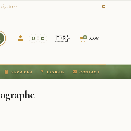
s depuis 1995
🇫🇷
0
0,00
€
SERVICES
LEXIQUE
CONTACT
tographe