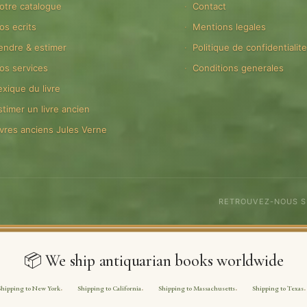
otre catalogue
Contact
os ecrits
Mentions legales
endre & estimer
Politique de confidentialit
os services
Conditions generales
exique du livre
stimer un livre ancien
ivres anciens Jules Verne
RETROUVEZ-NOUS 
📦 We ship antiquarian books worldwide
Shipping to New York
Shipping to California
Shipping to Massachusetts
Shipping to Texas