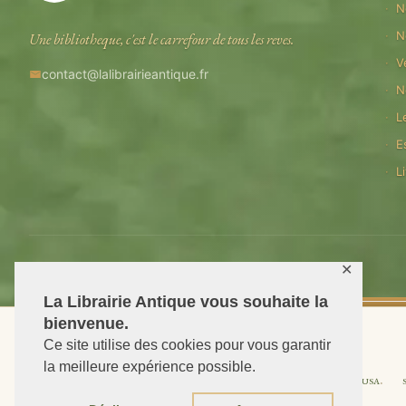
N
N
Une bibliotheque, c'est le carrefour de tous les reves.
V
contact@lalibrairieantique.fr
N
L
E
L
© 2026 La Librairie Antique — Tous droits reserves
✕
La Librairie Antique vous souhaite la
bienvenue.
Ce site utilise des cookies pour vous garantir
la meilleure expérience possible.
Shipping to USA