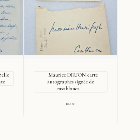
belle
Maurice DRUON carte
ite
autographes signée de
casablanca
81,00
€