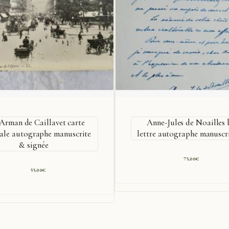
Arman de Caillavet carte
Anne-Jules de Noailles 
ale autographe manuscrite
lettre autographe manuscr
& signée
75,00
€
55,00
€