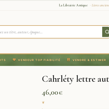
La Librairie Antique
· Livres ancien
ITS
VENDEUR TOP FIABILITÉ
VENDRE & ESTIMER
Cahrléty lettre au
46,00
€