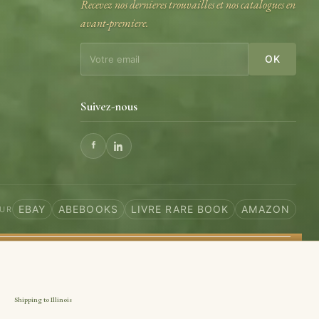
Recevez nos dernieres trouvailles et nos catalogues en
avant-premiere.
e
OK
Suivez-nous
EBAY
ABEBOOKS
LIVRE RARE BOOK
AMAZON
SUR
Shipping to Illinois