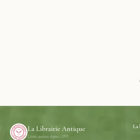
La 
La Librairie Antique
Livres anciens depuis 1995