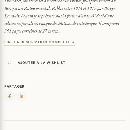
Dumazet, consacrée ici au centre de la France, plus précisément au
ORIENTAL
Berry et au Poitou oriental. Publié entre 1914 et 1917 par Berger-
1914-
Levrault, l’ouvrage se présente sous la forme d’un in-8° doté d’une
1917
reliure en percaline, typique des éditions de cette époque. Il comprend
391 pages enrichies de 27 cartes…
LIRE LA DESCRIPTION COMPLÈTE ↓
AJOUTER À LA WISHLIST
PARTAGER :