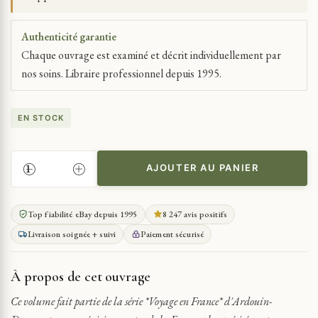
Authenticité garantie
Chaque ouvrage est examiné et décrit individuellement par
nos soins. Libraire professionnel depuis 1995.
EN STOCK
AJOUTER AU PANIER
QUANTITÉ
DE
ARDOUIN-
Top fiabilité eBay depuis 1995
8 247 avis positifs
DUMAZET
Livraison soignée + suivi
Paiement sécurisé
VOYAGE
EN
FRANCE.
À propos de cet ouvrage
CENTRE
BERRY
Ce volume fait partie de la série *Voyage en France* d'Ardouin-
POITOU