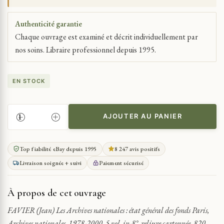
Authenticité garantie
Chaque ouvrage est examiné et décrit individuellement par
nos soins. Libraire professionnel depuis 1995.
EN STOCK
AJOUTER AU PANIER
QUANTITÉ
DE
ARCHIVES
Top fiabilité eBay depuis 1995
8 247 avis positifs
NATIONALES
Livraison soignée + suivi
Paiement sécurisé
:
ÉTAT
GÉNÉRAL
À propos de cet ouvrage
DES
FONDS
FAVIER (Jean) Les Archives nationales : état général des fonds Paris,
Archives nationales, 1978-2000. 5 vol. in-8°, reliure cartonnée, 820,