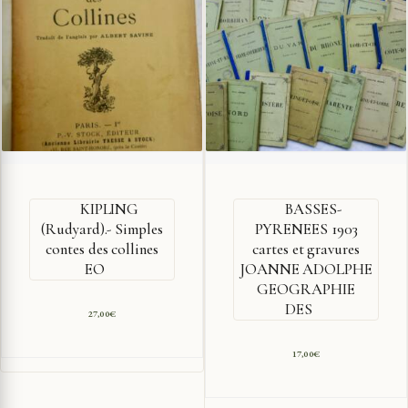
KIPLING
BASSES-
(Rudyard).- Simples
PYRENEES 1903
contes des collines
cartes et gravures
EO
JOANNE ADOLPHE
GEOGRAPHIE
DES
27,00
€
17,00
€