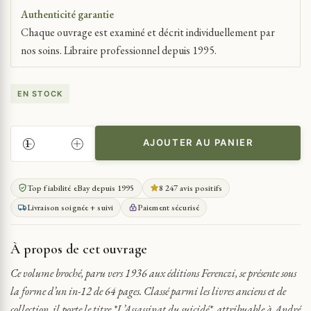
Authenticité garantie
Chaque ouvrage est examiné et décrit individuellement par
nos soins. Libraire professionnel depuis 1995.
EN STOCK
AJOUTER AU PANIER
QUANTITÉ
DE
ANDRÉ
Top fiabilité eBay depuis 1995
8 247 avis positifs
MICHEL
Livraison soignée + suivi
Paiement sécurisé
L'ASSASSINAT
DU
SUICIDÉ
À propos de cet ouvrage
Ce volume broché, paru vers 1936 aux éditions Ferenczi, se présente sous
la forme d’un in-12 de 64 pages. Classé parmi les livres anciens et de
collection, il porte le titre *L’Assassinat du suicidé*, attribuable à André