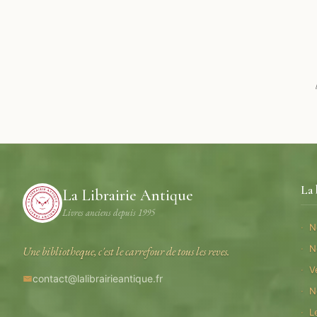
La 
La Librairie Antique
Livres anciens depuis 1995
N
N
Une bibliotheque, c'est le carrefour de tous les reves.
V
contact@lalibrairieantique.fr
N
L