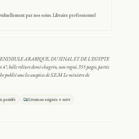
viduellement par nos soins. Libraire professionnel
ENINSULE ARABIQUE, DU SINAI, ET DE L'EGYPTE
 belle reliure demi-chagrin, non rogné, 355 pages, partie
he publié sous les auspices de S.E.M Le ministre de
is positifs
Livraison soignée + suivi