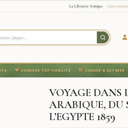
La Librairie Antique
· Livres ancien
ITS
VENDEUR TOP FIABILITÉ
VENDRE & ESTIMER
VOYAGE DANS 
ARABIQUE, DU S
L’EGYPTE 1859