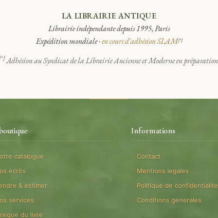
LA LIBRAIRIE ANTIQUE
Librairie indépendante depuis 1995, Paris
Expédition mondiale ·
en cours d'adhésion SLAM
[*]
[*]
Adhésion au Syndicat de la Librairie Ancienne et Moderne en préparation
boutique
Informations
otre catalogue
Contact
os ecrits
Mentions legales
endre & estimer
Politique de confidentialit
os services
Conditions generales
exique du livre