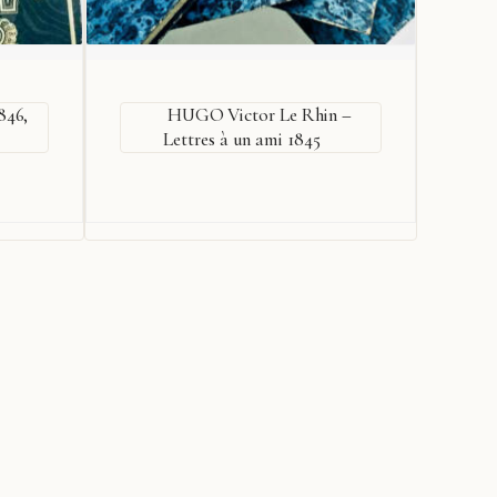
846,
HUGO Victor Le Rhin –
W
Lettres à un ami 1845