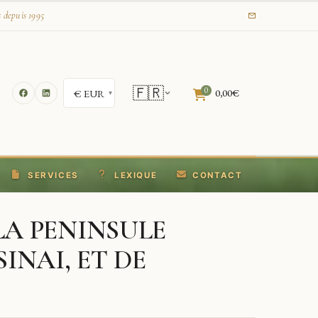
s depuis 1995
🇫🇷
0
0,00
€
SERVICES
LEXIQUE
CONTACT
LA PENINSULE
INAI, ET DE