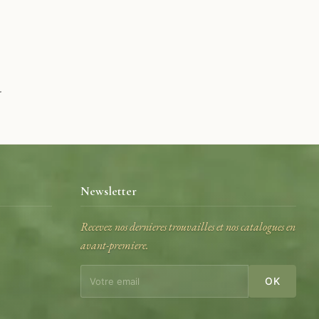
.
Newsletter
Recevez nos dernieres trouvailles et nos catalogues en
avant-premiere.
e
OK