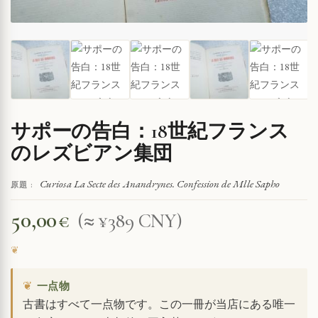
サポーの告白：18世紀フランス
のレズビアン集団
Curiosa La Secte des Anandrynes. Confession de Mlle Sapho
原題 :
50,00
€
(≈ ¥389 CNY)
❦
一点物
古書はすべて一点物です。この一冊が当店にある唯一