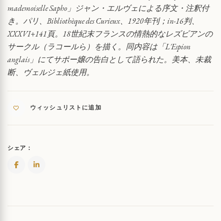
フ
mademoiselle Sapho」ジャン・エルヴェによる序文・注釈付
ラ
き。パリ、Bibliothèque des Curieux、1920年刊；in-16判、
ン
XXXVI+141頁。18世紀末フランスの情熱的なレズビアンの
ス
の
サークル（ラコールら）を描く。同内容は「L'Espion
レ
anglais」にてサポー嬢の告白として語られた。美本、未裁
ズ
断、ヴェルジェ紙使用。
ビ
ア
ン
集
ウィッシュリストに追加
団
QUANTITY
シェア：