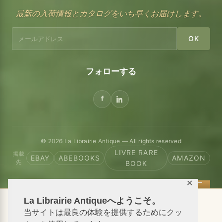
最新の入荷情報とカタログをいち早くお届けします。
OK
フォローする
© 2026 La Librairie Antique — All rights reserved
LIVRE RARE
掲載
EBAY
ABEBOOKS
AMAZON
先
BOOK
✕
La Librairie Antiqueへようこそ。
📦 We ship antiquarian books worldwide
当サイトは最良の体験を提供するためにクッ