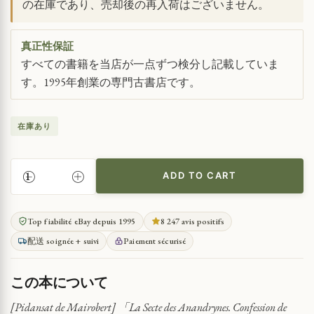
の在庫であり、売却後の再入荷はございません。
真正性保証
すべての書籍を当店が一点ずつ検分し記載していま
す。1995年創業の専門古書店です。
在庫あり
ADD TO CART
サ
ポ
ー
Top fiabilité eBay depuis 1995
8 247 avis positifs
の
配送 soignée + suivi
Paiement sécurisé
告
白：
18
この本について
世
紀
[Pidansat de Mairobert] 「La Secte des Anandrynes. Confession de