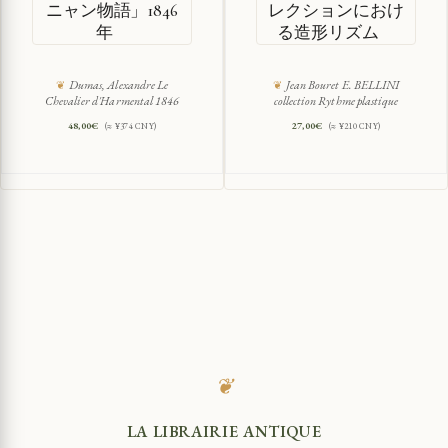
ニャン物語」1846
レクションにおけ
年
る造形リズム
Dumas, Alexandre Le
Jean Bouret E. BELLINI
Chevalier d'Harmental 1846
collection Rythme plastique
48,00
€
27,00
€
(≈ ¥374 CNY)
(≈ ¥210 CNY)
❦
LA LIBRAIRIE ANTIQUE