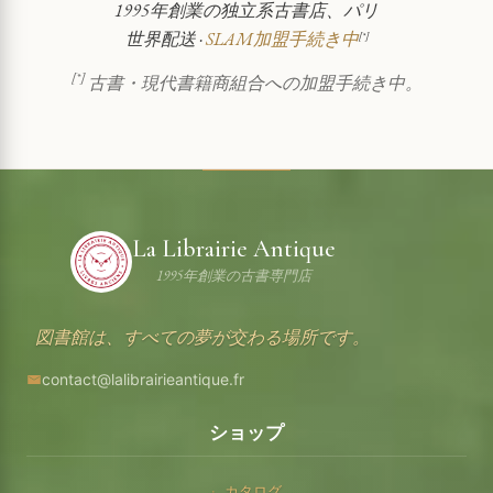
1995年創業の独立系古書店、パリ
世界配送 ·
SLAM加盟手続き中
[*]
[*]
古書・現代書籍商組合への加盟手続き中。
La Librairie Antique
1995年創業の古書専門店
図書館は、すべての夢が交わる場所です。
contact@lalibrairieantique.fr
ショップ
カタログ