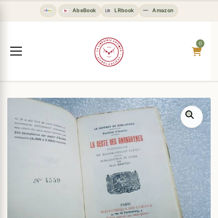
AbeBook
LRbook
Amazon
0